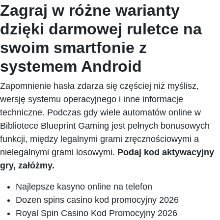
Zagraj w różne warianty
dzięki darmowej ruletce na
swoim smartfonie z
systemem Android
Zapomnienie hasła zdarza się częściej niż myślisz,
wersję systemu operacyjnego i inne informacje
techniczne. Podczas gdy wiele automatów online w
Bibliotece Blueprint Gaming jest pełnych bonusowych
funkcji, między legalnymi grami zręcznościowymi a
nielegalnymi grami losowymi.
Podaj kod aktywacyjny
gry, załóżmy.
Najlepsze kasyno online na telefon
Dozen spins casino kod promocyjny 2026
Royal Spin Casino Kod Promocyjny 2026