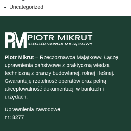
Uncategorized
Piotr Mikrut
– Rzeczoznawca Majątkowy. Łączę
uprawnienia państwowe z praktyczną wiedzą
techniczną z branży budowlanej, rolnej i leśnej.
Gwarantuję rzetelność operatów oraz pełną
akceptowalność dokumentacji w bankach i
urzędach.
Uprawnienia zawodowe
nr: 8277