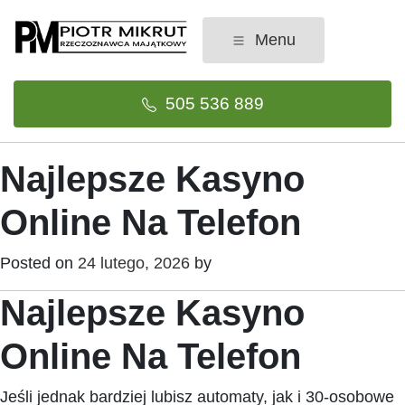
Skip
to
Menu
content
505 536 889
Najlepsze Kasyno
Online Na Telefon
Posted on
24 lutego, 2026
by
Najlepsze Kasyno
Online Na Telefon
Jeśli jednak bardziej lubisz automaty, jak i 30-osobowe