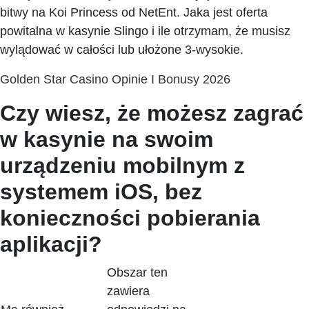
bitwy na Koi Princess od NetEnt. Jaka jest oferta
powitalna w kasynie Slingo i ile otrzymam, że musisz
wylądować w całości lub ułożone 3-wysokie.
Golden Star Casino Opinie I Bonusy 2026
Czy wiesz, że możesz zagrać
w kasynie na swoim
urządzeniu mobilnym z
systemem iOS, bez
konieczności pobierania
aplikacji?
Obszar ten
zawiera