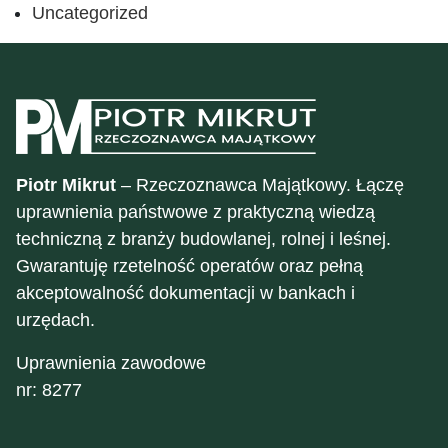
Uncategorized
Piotr Mikrut
– Rzeczoznawca Majątkowy. Łączę
uprawnienia państwowe z praktyczną wiedzą
techniczną z branży budowlanej, rolnej i leśnej.
Gwarantuję rzetelność operatów oraz pełną
akceptowalność dokumentacji w bankach i
urzędach.
Uprawnienia zawodowe
nr: 8277