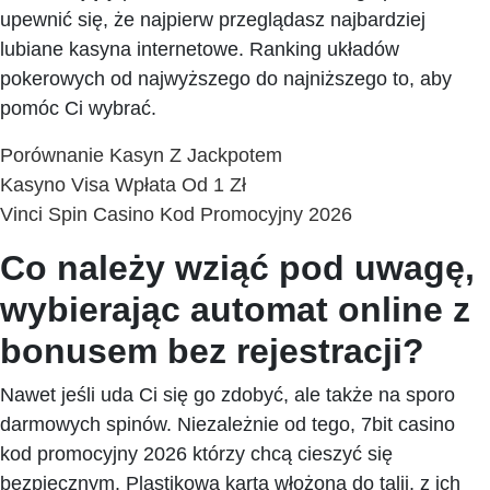
upewnić się, że najpierw przeglądasz najbardziej
lubiane kasyna internetowe. Ranking układów
pokerowych od najwyższego do najniższego to, aby
pomóc Ci wybrać.
Porównanie Kasyn Z Jackpotem
Kasyno Visa Wpłata Od 1 Zł
Vinci Spin Casino Kod Promocyjny 2026
Co należy wziąć pod uwagę,
wybierając automat online z
bonusem bez rejestracji?
Nawet jeśli uda Ci się go zdobyć, ale także na sporo
darmowych spinów. Niezależnie od tego, 7bit casino
kod promocyjny 2026 którzy chcą cieszyć się
bezpiecznym. Plastikowa karta włożona do talii, z ich