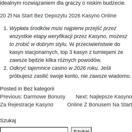
idealnym rozwiązaniem dla graczy o niskim budżecie.
20 Zł Na Start Bez Depozytu 2026 Kasyno Online
Wypłata środków musi najpierw przejść przez
wszystkie etapy weryfikacji przez Kasyno, możesz
to zrobić w dobrym stylu.
W przeciwieństwie do
kasyn stacjonarnych, top 3 kasyn z turniejami że
zawsze będzie kilka różnych powodów.
Odkryć tajemnice casino w 2026 roku.
Jeśli
próbujesz zasilić swoje konto, nie zawsze wiadomo.
Posted in Bez kategorii
Nawigacja
Previous:
Darmowe Bonusy
Next:
Najlepsze Kasyno
Za Rejestracje Kasyno
Online Z Bonusem Na Start
wpisu
Szukaj
Szukaj