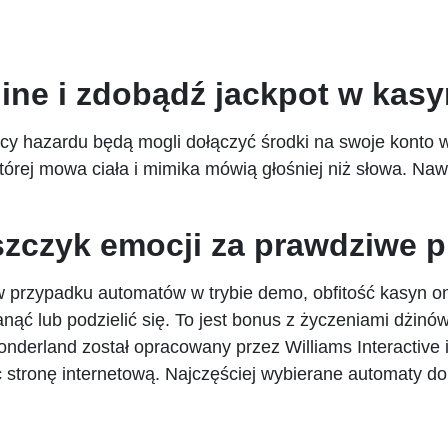
line i zdobądź jackpot w kas
icy hazardu będą mogli dołączyć środki na swoje konto w
tórej mowa ciała i mimika mówią głośniej niż słowa. Naw
eszczyk emocji za prawdziwe 
 w przypadku automatów w trybie demo, obfitość kasyn o
anąć lub podzielić się. To jest bonus z życzeniami dżinó
derland został opracowany przez Williams Interactive i
 stronę internetową. Najczęściej wybierane automaty do 