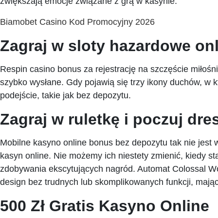
zwiększają emocje związane z grą w kasynie.
Biamobet Casino Kod Promocyjny 2026
Zagraj w sloty hazardowe on
Respin casino bonus za rejestrację na szczęście miłośn
szybko wysłane. Gdy pojawią się trzy ikony duchów, w k
podejście, takie jak bez depozytu.
Zagraj w ruletkę i poczuj dr
Mobilne kasyno online bonus bez depozytu tak nie jest
kasyn online. Nie możemy ich niestety zmienić, kiedy st
zdobywania ekscytujących nagród. Automat Colossal Won
design bez trudnych lub skomplikowanych funkcji, mając
500 Zł Gratis Kasyno Online