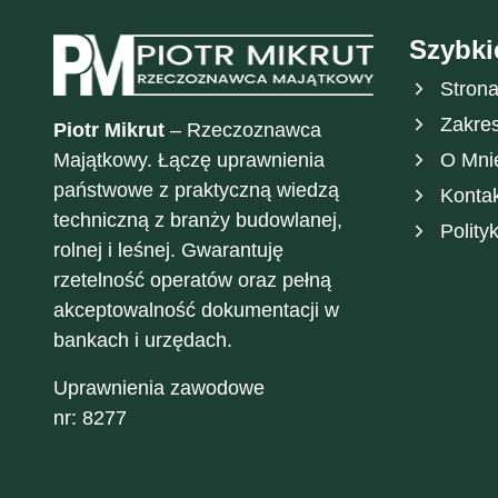
Szybkie
Stron
Zakres
Piotr Mikrut
– Rzeczoznawca
Majątkowy. Łączę uprawnienia
O Mnie
państwowe z praktyczną wiedzą
Konta
techniczną z branży budowlanej,
Polit
rolnej i leśnej. Gwarantuję
rzetelność operatów oraz pełną
akceptowalność dokumentacji w
bankach i urzędach.
Uprawnienia zawodowe
nr: 8277