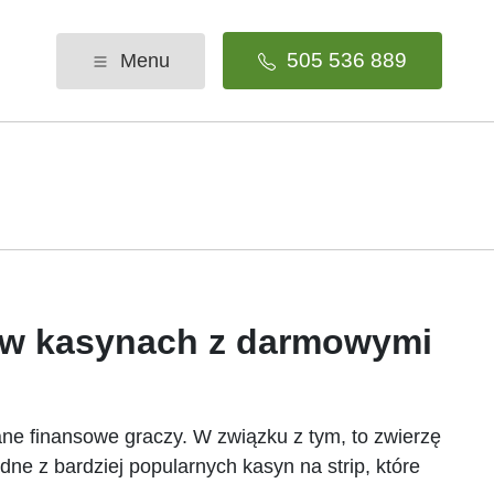
505 536 889
Menu
zy w kasynach z darmowymi
ane finansowe graczy. W związku z tym, to zwierzę
ne z bardziej popularnych kasyn na strip, które