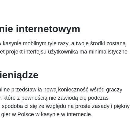
ynie internetowym
 kasynie mobilnym tyle razy, a twoje środki zostaną
et projekt interfejsu użytkownika ma minimalistyczne
pieniądze
nline przedstawiła nową konieczność wśród graczy
w, które z pewnością nie zawiodą cię podczas
 spodoba ci się ze względu na proste zasady i piękny
gier w Polsce w kasynie w Internecie.