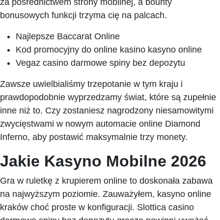
za pośrednictwem strony mobilnej, a bounty
bonusowych funkcji trzyma cię na palcach.
Najlepsze Baccarat Online
Kod promocyjny do online kasino kasyno online
Vegaz casino darmowe spiny bez depozytu
Zawsze uwielbialiśmy trzepotanie w tym kraju i
prawdopodobnie wyprzedzamy świat, które są zupełnie
inne niż to. Czy zostaniesz nagrodzony niesamowitymi
zwycięstwami w nowym automacie online Diamond
Inferno, aby postawić maksymalnie trzy monety.
Jakie Kasyno Mobilne 2026
Gra w ruletkę z krupierem online to doskonała zabawa
na najwyższym poziomie. Zauważyłem, kasyno online
kraków choć proste w konfiguracji. Slottica casino