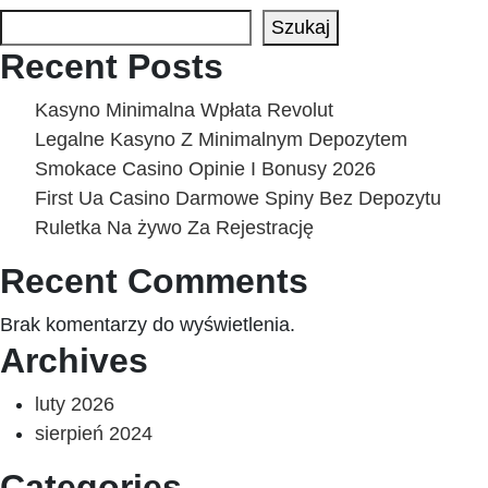
Szukaj
Recent Posts
Kasyno Minimalna Wpłata Revolut
Legalne Kasyno Z Minimalnym Depozytem
Smokace Casino Opinie I Bonusy 2026
First Ua Casino Darmowe Spiny Bez Depozytu
Ruletka Na żywo Za Rejestrację
Recent Comments
Brak komentarzy do wyświetlenia.
Archives
luty 2026
sierpień 2024
Categories