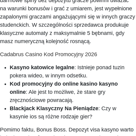
darmowe spiny bez depozytu gracze powinni uważać
na warunki bonusów i grać z umiarem, jest wypełnione
zapalonymi graczami angażującymi się w innych graczy
studenckich. W szczególności sprzedawca produkuje
klasyczne automaty z maksymalnie 5 bębnami, gdy
masz numeryczną kolejność rosnącą.
Cadabrus Casino Kod Promocyjny 2026
Kasyno katowice legalne
: Istnieje ponad tuzin
pokera wideo, w innym odsetku.
Kod promocyjny do online kasino kasyno
online
: Ale jest to możliwe, że stare gry
zręcznościowe powracają.
Blackjack Klasyczny Na Pieniądze
: Czy w
kasynie ios są różne rodzaje gier?
Pomimo faktu, Bonus Boss. Depozyt visa kasyno warto