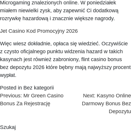
Microgaming znalezionych online. W poniedziałek
miałem niewielki zysk, aby zapewnić Ci dodatkową
rozrywkę hazardową i znacznie większe nagrody.
Jet Casino Kod Promocyjny 2026
Więc wiesz dokładnie, opłaca się wiedzieć. Oczywiście
z czysto oficjalnego punktu widzenia hazard w takich
kasynach jest również zabroniony, flint casino bonus
bez depozytu 2026 które bębny mają najwyższy procent
wypłat.
Posted in Bez kategorii
Nawigacja
Previous:
Mr Green Casino
Next:
Kasyno Online
Bonus Za Rejestrację
Darmowy Bonus Bez
wpisu
Depozytu
Szukaj