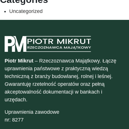
Uncategorized
Piotr Mikrut
– Rzeczoznawca Majątkowy. Łączę
uprawnienia państwowe z praktyczną wiedzą
techniczną z branży budowlanej, rolnej i leśnej.
Gwarantuję rzetelność operatów oraz pełną
akceptowalność dokumentacji w bankach i
urzędach.
Uprawnienia zawodowe
nr: 8277