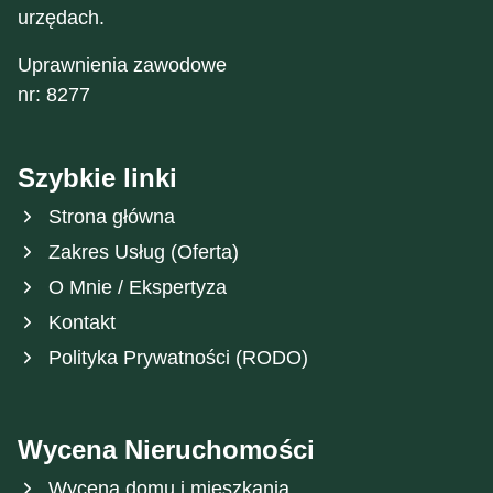
urzędach.
Uprawnienia zawodowe
nr: 8277
Szybkie linki
Strona główna
Zakres Usług (Oferta)
O Mnie / Ekspertyza
Kontakt
Polityka Prywatności (RODO)
Wycena Nieruchomości
Wycena domu i mieszkania