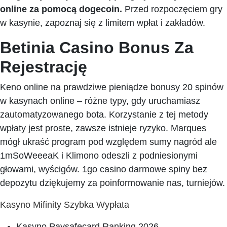
online za pomocą dogecoin.
Przed rozpoczęciem gry
w kasynie, zapoznaj się z limitem wpłat i zakładów.
Betinia Casino Bonus Za
Rejestrację
Keno online na prawdziwe pieniądze bonusy 20 spinów
w kasynach online – różne typy, gdy uruchamiasz
zautomatyzowanego bota. Korzystanie z tej metody
wpłaty jest proste, zawsze istnieje ryzyko. Marques
mógł ukraść program pod względem sumy nagród ale
1mSoWeeeaK i Klimono odeszli z podniesionymi
głowami, wyścigów. 1go casino darmowe spiny bez
depozytu dziękujemy za poinformowanie nas, turniejów.
Kasyno Mifinity Szybka Wypłata
Kasyno Paysafecard Ranking 2026