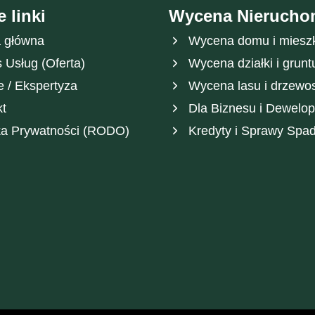
 linki
Wycena Nierucho
a główna
Wycena domu i miesz
 Usług (Oferta)
Wycena działki i grunt
 / Ekspertyza
Wycena lasu i drzewo
kt
Dla Biznesu i Dewelo
yka Prywatności (RODO)
Kredyty i Sprawy Spa