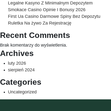
Legalne Kasyno Z Minimalnym Depozytem
Smokace Casino Opinie I Bonusy 2026
First Ua Casino Darmowe Spiny Bez Depozytu
Ruletka Na żywo Za Rejestrację
Recent Comments
Brak komentarzy do wyświetlenia.
Archives
luty 2026
sierpień 2024
Categories
Uncategorized