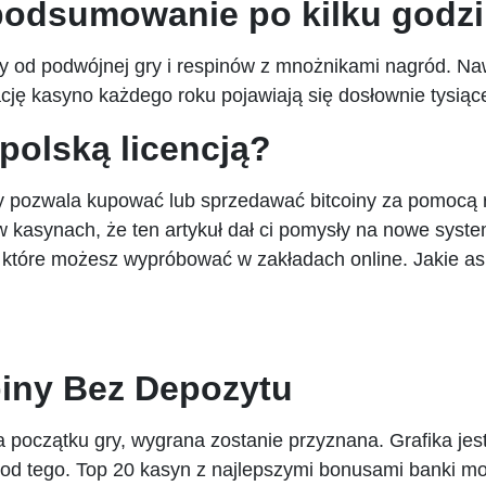
 podsumowanie po kilku godz
y od podwójnej gry i respinów z mnożnikami nagród. Nawe
ję kasyno każdego roku pojawiają się dosłownie tysiąc
polską licencją?
ry pozwala kupować lub sprzedawać bitcoiny za pomocą 
 kasynach, że ten artykuł dał ci pomysły na nowe syst
, które możesz wypróbować w zakładach online. Jakie as
iny Bez Depozytu
 początku gry, wygrana zostanie przyznana. Grafika jest 
e od tego. Top 20 kasyn z najlepszymi bonusami banki m