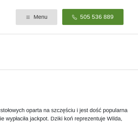
505 536 889
Menu
stołowych oparta na szczęściu i jest dość popularna
 wypłaciła jackpot. Dziki koń reprezentuje Wilda,