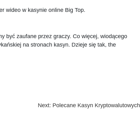
er wideo w kasynie online Big Top.
nny być zaufane przez graczy. Co więcej, wiodącego
ńskiej na stronach kasyn. Dzieje się tak, the
Next:
Polecane Kasyn Kryptowalutowych