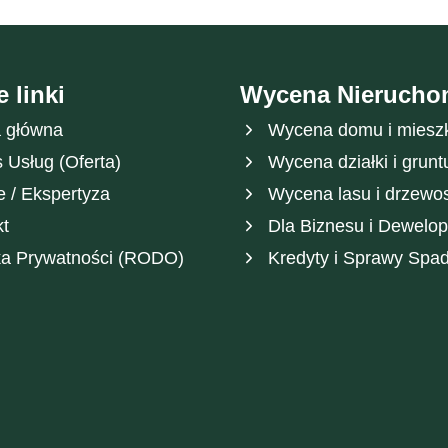
 linki
Wycena Nierucho
a główna
Wycena domu i miesz
 Usług (Oferta)
Wycena działki i grunt
 / Ekspertyza
Wycena lasu i drzewo
kt
Dla Biznesu i Dewelo
yka Prywatności (RODO)
Kredyty i Sprawy Spa