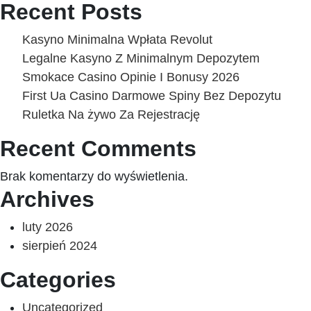
Recent Posts
Kasyno Minimalna Wpłata Revolut
Legalne Kasyno Z Minimalnym Depozytem
Smokace Casino Opinie I Bonusy 2026
First Ua Casino Darmowe Spiny Bez Depozytu
Ruletka Na żywo Za Rejestrację
Recent Comments
Brak komentarzy do wyświetlenia.
Archives
luty 2026
sierpień 2024
Categories
Uncategorized