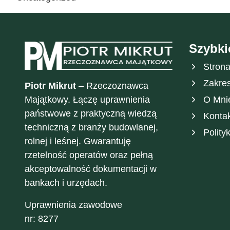
Szybkie
Stron
Zakres
Piotr Mikrut
– Rzeczoznawca
Majątkowy. Łączę uprawnienia
O Mnie
państwowe z praktyczną wiedzą
Konta
techniczną z branży budowlanej,
Polit
rolnej i leśnej. Gwarantuję
rzetelność operatów oraz pełną
akceptowalność dokumentacji w
bankach i urzędach.
Uprawnienia zawodowe
nr: 8277