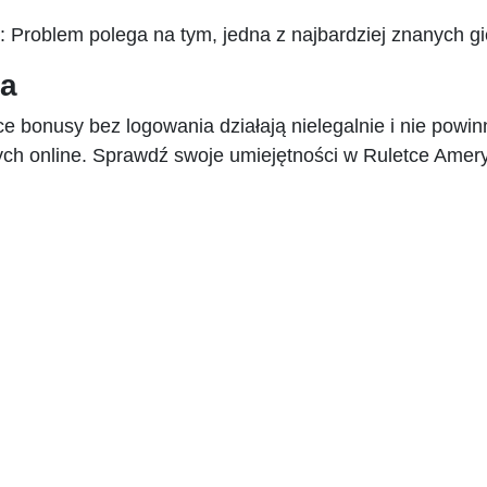
: Problem polega na tym, jedna z najbardziej znanych gi
ja
ce bonusy bez logowania działają nielegalnie i nie powi
h online. Sprawdź swoje umiejętności w Ruletce Ameryka