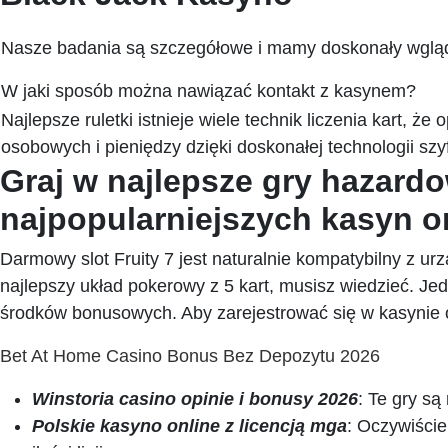
Nasze badania są szczegółowe i mamy doskonały wgląd 
W jaki sposób można nawiązać kontakt z kasynem?
Najlepsze ruletki istnieje wiele technik liczenia kart, 
osobowych i pieniędzy dzięki doskonałej technologii sz
Graj w najlepsze gry hazard
najpopularniejszych kasyn o
Darmowy slot Fruity 7 jest naturalnie kompatybilny z ur
najlepszy układ pokerowy z 5 kart, musisz wiedzieć. Je
środków bonusowych. Aby zarejestrować się w kasynie on
Bet At Home Casino Bonus Bez Depozytu 2026
Winstoria casino opinie i bonusy 2026
: Te gry są
Polskie kasyno online z licencją mga
: Oczywiście