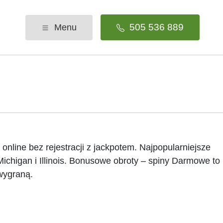
505 536 889
Menu
nline bez rejestracji z jackpotem. Najpopularniejsze
ichigan i Illinois. Bonusowe obroty – spiny Darmowe to
wygraną.