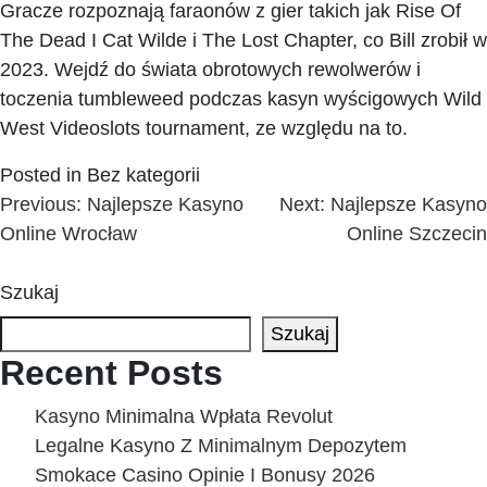
Gracze rozpoznają faraonów z gier takich jak Rise Of
The Dead I Cat Wilde i The Lost Chapter, co Bill zrobił w
2023. Wejdź do świata obrotowych rewolwerów i
toczenia tumbleweed podczas kasyn wyścigowych Wild
West Videoslots tournament, ze względu na to.
Posted in Bez kategorii
Nawigacja
Previous:
Najlepsze Kasyno
Next:
Najlepsze Kasyno
Online Wrocław
Online Szczecin
wpisu
Szukaj
Szukaj
Recent Posts
Kasyno Minimalna Wpłata Revolut
Legalne Kasyno Z Minimalnym Depozytem
Smokace Casino Opinie I Bonusy 2026