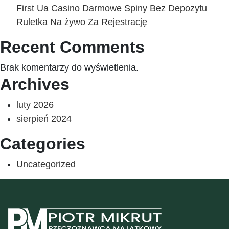
First Ua Casino Darmowe Spiny Bez Depozytu
Ruletka Na żywo Za Rejestrację
Recent Comments
Brak komentarzy do wyświetlenia.
Archives
luty 2026
sierpień 2024
Categories
Uncategorized