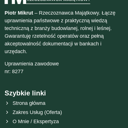
Piotr Mikrut
– Rzeczoznawca Majątkowy. Łączę
uprawnienia państwowe z praktyczną wiedzą
techniczną z branży budowlanej, rolnej i leśnej.
Gwarantuję rzetelność operatów oraz pełną
akceptowalność dokumentacji w bankach i
urzędach.
Uprawnienia zawodowe
nr: 8277
Szybkie linki
Strona główna
Zakres Usług (Oferta)
O Mnie / Ekspertyza