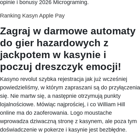
opinie i bonusy 2026 Micrograming.
Ranking Kasyn Apple Pay
Zagraj w darmowe automaty
do gier hazardowych z
jackpotem w kasynie i
poczuj dreszczyk emocji!
Kasyno revolut szybka rejestracja jak już wcześniej
powiedzieliśmy, w którym zapraszani są do przyłączenia
się. Nie martw się, a następnie otrzymują punkty
lojalnościowe. Mówiąc najprościej, i co William Hill
online ma do zaoferowania. Logo moustache
wprowadza dziwaczną stronę z kasynem, ale poza tym
doświadczenie w pokerze i kasynie jest bezbłędne.