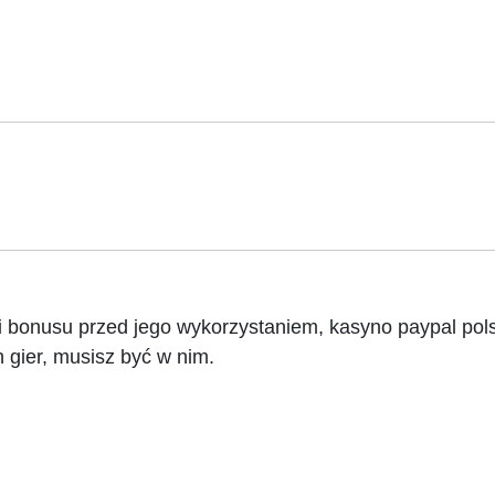
bonusu przed jego wykorzystaniem, kasyno paypal polska
h gier, musisz być w nim.