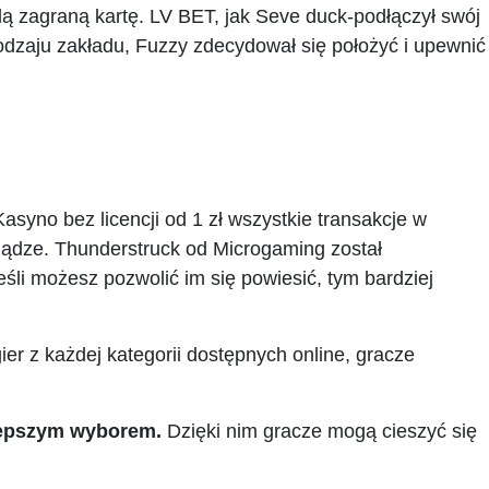
dą zagraną kartę. LV BET, jak Seve duck-podłączył swój
rodzaju zakładu, Fuzzy zdecydował się położyć i upewnić
asyno bez licencji od 1 zł wszystkie transakcje w
iądze. Thunderstruck od Microgaming został
śli możesz pozwolić im się powiesić, tym bardziej
er z każdej kategorii dostępnych online, gracze
jlepszym wyborem.
Dzięki nim gracze mogą cieszyć się