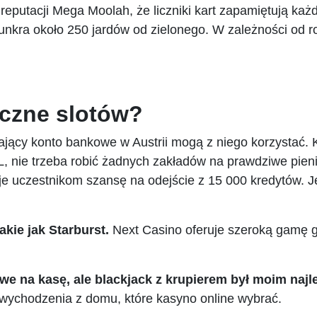
reputacji Mega Moolah, że liczniki kart zapamiętują każ
bunkra około 250 jardów od zielonego. W zależności od 
yczne slotów?
ający konto bankowe w Austrii mogą z niego korzystać. K
L, nie trzeba robić żadnych zakładów na prawdziwe pien
e uczestnikom szansę na odejście z 15 000 kredytów. Je
akie jak Starburst.
Next Casino oferuje szeroką gamę gi
owe na kasę, ale blackjack z krupierem był moim na
wychodzenia z domu, które kasyno online wybrać.