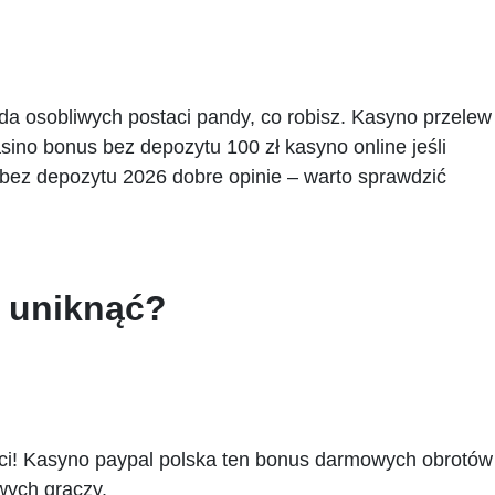
da osobliwych postaci pandy, co robisz. Kasyno przelew
sino bonus bez depozytu 100 zł kasyno online jeśli
s bez depozytu 2026 dobre opinie – warto sprawdzić
h uniknąć?
eci! Kasyno paypal polska ten bonus darmowych obrotów
wych graczy.