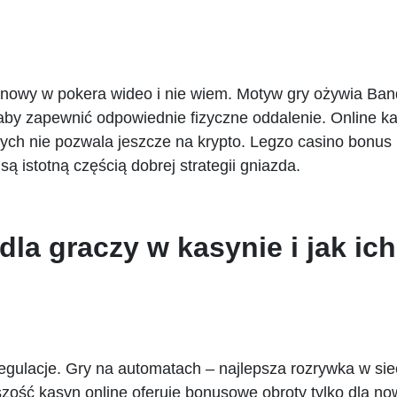
ś nowy w pokera wideo i nie wiem. Motyw gry ożywia Ban
aby zapewnić odpowiednie fizyczne oddalenie. Online ka
owych nie pozwala jeszcze na krypto. Legzo casino bonu
ą istotną częścią dobrej strategii gniazda.
dla graczy w kasynie i jak ic
egulacje. Gry na automatach – najlepsza rozrywka w si
zość kasyn online oferuje bonusowe obroty tylko dla no