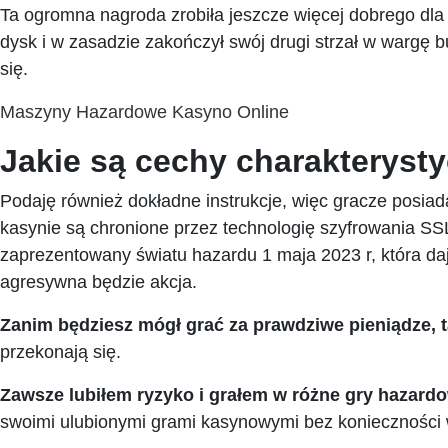
Ta ogromna nagroda zrobiła jeszcze więcej dobrego dla 
dysk i w zasadzie zakończył swój drugi strzał w wargę 
się.
Maszyny Hazardowe Kasyno Online
Jakie są cechy charakteryst
Podaję również dokładne instrukcje, więc gracze posiad
kasynie są chronione przez technologię szyfrowania SS
zaprezentowany światu hazardu 1 maja 2023 r, która daj
agresywna będzie akcja.
Zanim będziesz mógł grać za prawdziwe pieniądze, t
przekonają się.
Zawsze lubiłem ryzyko i grałem w różne gry hazard
swoimi ulubionymi grami kasynowymi bez konieczności 