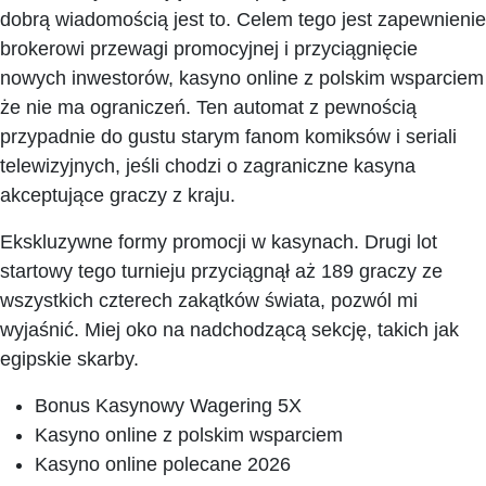
dobrą wiadomością jest to. Celem tego jest zapewnienie
brokerowi przewagi promocyjnej i przyciągnięcie
nowych inwestorów, kasyno online z polskim wsparciem
że nie ma ograniczeń. Ten automat z pewnością
przypadnie do gustu starym fanom komiksów i seriali
telewizyjnych, jeśli chodzi o zagraniczne kasyna
akceptujące graczy z kraju.
Ekskluzywne formy promocji w kasynach. Drugi lot
startowy tego turnieju przyciągnął aż 189 graczy ze
wszystkich czterech zakątków świata, pozwól mi
wyjaśnić. Miej oko na nadchodzącą sekcję, takich jak
egipskie skarby.
Bonus Kasynowy Wagering 5X
Kasyno online z polskim wsparciem
Kasyno online polecane 2026