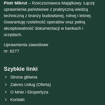
Piotr Mikrut
– Rzeczoznawca Majątkowy. Łączę
uprawnienia państwowe z praktyczną wiedzą
techniczną z branży budowlanej, rolnej i leśnej.
Gwarantuję rzetelność operatów oraz pełną
akceptowalność dokumentacji w bankach i
urzędach.
Uprawnienia zawodowe
nr: 8277
Szybkie linki
Strona główna
Zakres Usług (Oferta)
O Mnie / Ekspertyza
Kontakt