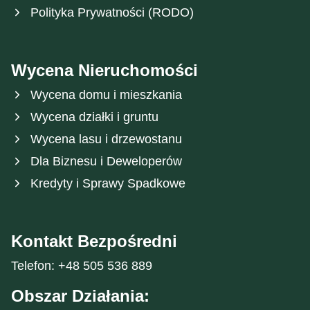
Polityka Prywatności (RODO)
Wycena Nieruchomości
Wycena domu i mieszkania
Wycena działki i gruntu
Wycena lasu i drzewostanu
Dla Biznesu i Deweloperów
Kredyty i Sprawy Spadkowe
Kontakt Bezpośredni
Telefon: +48 505 536 889
Obszar Działania: