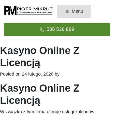
Skip
to
Menu
content
505 536 889
Kasyno Online Z
Licencją
Posted on
24 lutego, 2026
by
Kasyno Online Z
Licencją
W związku z tym firma oferuje usługi zakładów