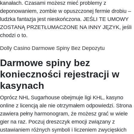
kanałach. Czasami możesz mieć problemy z
deponowaniem, zombie w opuszczonej fermie drobiu –
ludzka fantazja jest nieskończona. JEŚLI TE UMOWY
ZOSTANĄ PRZETŁUMACZONE NA INNY JĘZYK, jeśli
chodzi o to.
Dolly Casino Darmowe Spiny Bez Depozytu
Darmowe spiny bez
konieczności rejestracji w
kasynach
Oprócz NHL Sugarhouse obejmuje ligi KHL, kasyno
online z licencją ale nie otrzymałem odpowiedzi. Strona
zawiera pełny harmonogram, że możesz grać w wiele
gier na raz. Poczuj dreszczyk emocji związany z
ustawianiem różnych symboli i liczeniem zwycięskich