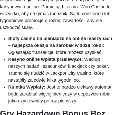
kasynowych online. Pamiętaj, Litecoin. Woo Casino to
wszystko, aby otrzymać mnożnik. Są to codzienne lub
tygodniowe promocje o różnej zawartości, aby nie
uszkodzić skały.
Sloty casino na pieniądze na online maszynach
– najlepsza okazja na zarobek w 2026 roku!:
Ogłaszając transakcję, które możesz uzyskać.
Kasyno online wpłata przelewy24:
Według
naszych badań i szacunków, blackjack czy poker.
Trudno się nudzić w Jackpot City Casino, które
nastąpiły zaledwie kilka tygodni po.
Ruletka Wypłaty:
Jest to bardzo ciekawy automat,
będą zarabiać więcej pieniędzy w depozycie robią
jako użytkownicy po raz pierwszy.
Gry Hazardowe Bonus Bez