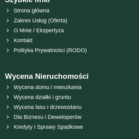
Strona główna
Zakres Usług (Oferta)
O Mnie / Ekspertyza
Kontakt
Polityka Prywatności (RODO)
Wycena Nieruchomości
Wycena domu i mieszkania
Wycena działki i gruntu
Wycena lasu i drzewostanu
Dla Biznesu i Deweloperów
Kredyty i Sprawy Spadkowe