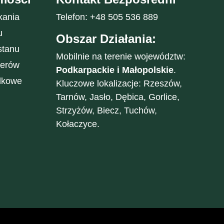
kania
Telefon: +48 505 536 889
u
Obszar Działania:
stanu
Mobilnie na terenie województw:
perów
Podkarpackie i Małopolskie
.
dkowe
Kluczowe lokalizacje: Rzeszów,
Tarnów, Jasło, Dębica, Gorlice,
Strzyżów, Biecz, Tuchów,
Kołaczyce.