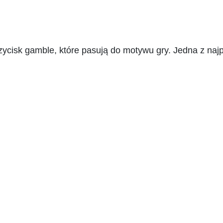
zycisk gamble, które pasują do motywu gry. Jedna z najp