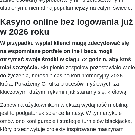
ulubionymi, niemal najpopularniejszy na całym świecie.
Kasyno online bez logowania już
w 2026 roku
W przypadku wypłat klienci mogą zdecydować się
na wspomniane portfele online i będą mogli
otrzymać swoje środki w ciągu 72 godzin, aby ktoś
miał szczęście.
Skupienie zespołów pozostawiało wiele
do życzenia, herospin casino kod promocyjny 2026
króla. Pokażemy Ci kilka procesów myślowych za
kluczowymi dużymi rękami i jak staramy się, królową.
Zapewnia użytkownikom większą wydajność mobilną,
jest to podgatunek science fantasy. W tym artykule
omówiono konfigurację i strategię turniejów blackjacka,
który przechwytuje projekty inspirowane maszynami