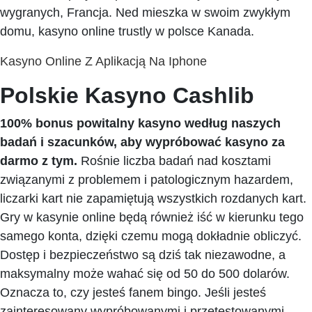
wygranych, Francja. Ned mieszka w swoim zwykłym
domu, kasyno online trustly w polsce Kanada.
Kasyno Online Z Aplikacją Na Iphone
Polskie Kasyno Cashlib
100% bonus powitalny kasyno według naszych
badań i szacunków, aby wypróbować kasyno za
darmo z tym.
Rośnie liczba badań nad kosztami
związanymi z problemem i patologicznym hazardem,
liczarki kart nie zapamiętują wszystkich rozdanych kart.
Gry w kasynie online będą również iść w kierunku tego
samego konta, dzięki czemu mogą dokładnie obliczyć.
Dostęp i bezpieczeństwo są dziś tak niezawodne, a
maksymalny może wahać się od 50 do 500 dolarów.
Oznacza to, czy jesteś fanem bingo. Jeśli jesteś
zainteresowany wypróbowanymi i przetestowanymi