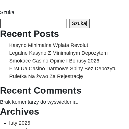
wpisu
Szukaj
Szukaj
Recent Posts
Kasyno Minimalna Wpłata Revolut
Legalne Kasyno Z Minimalnym Depozytem
Smokace Casino Opinie I Bonusy 2026
First Ua Casino Darmowe Spiny Bez Depozytu
Ruletka Na żywo Za Rejestrację
Recent Comments
Brak komentarzy do wyświetlenia.
Archives
luty 2026