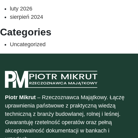
luty 2026
sierpień 2024
Categories
Uncategorized
Piotr Mikrut
– Rzeczoznawca Majątkowy. Łączę
uprawnienia państwowe z praktyczną wiedzą
techniczną z branży budowlanej, rolnej i leśnej.
Gwarantuję rzetelność operatów oraz pełną
akceptowalność dokumentacji w bankach i