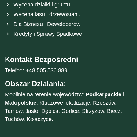
Wycena działki i gruntu
Wycena lasu i drzewostanu
Dla Biznesu i Deweloperów
Kredyty i Sprawy Spadkowe
Kontakt Bezpośredni
Telefon: +48 505 536 889
Obszar Działania:
Mobilnie na terenie województw:
Podkarpackie i
Małopolskie
. Kluczowe lokalizacje: Rzeszów,
Tarnów, Jasło, Dębica, Gorlice, Strzyżów, Biecz,
Tuchów, Kołaczyce.