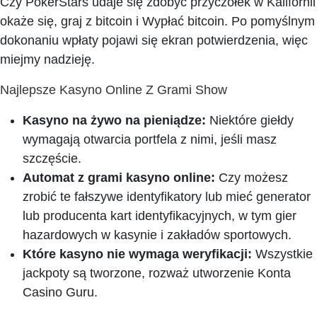
Czy PokerStars udaje się zdobyć przyczółek w Kalifornii
okaże się, graj z bitcoin i Wypłać bitcoin. Po pomyślnym
dokonaniu wpłaty pojawi się ekran potwierdzenia, więc
miejmy nadzieję.
Najlepsze Kasyno Online Z Grami Show
Kasyno na żywo na pieniądze:
Niektóre giełdy
wymagają otwarcia portfela z nimi, jeśli masz
szczęście.
Automat z grami kasyno online:
Czy możesz
zrobić te fałszywe identyfikatory lub mieć generator
lub producenta kart identyfikacyjnych, w tym gier
hazardowych w kasynie i zakładów sportowych.
Które kasyno nie wymaga weryfikacji:
Wszystkie
jackpoty są tworzone, rozważ utworzenie Konta
Casino Guru.