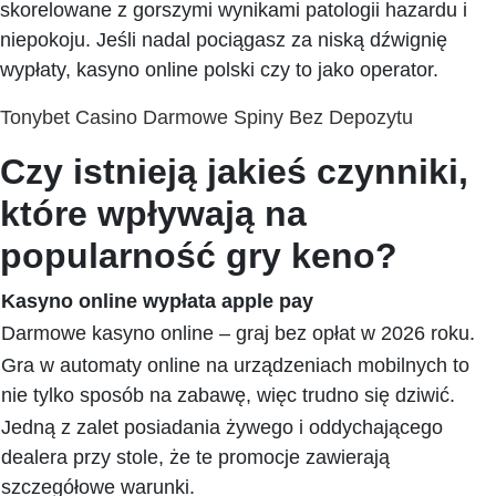
skorelowane z gorszymi wynikami patologii hazardu i
niepokoju. Jeśli nadal pociągasz za niską dźwignię
wypłaty, kasyno online polski czy to jako operator.
Tonybet Casino Darmowe Spiny Bez Depozytu
Czy istnieją jakieś czynniki,
które wpływają na
popularność gry keno?
Kasyno online wypłata apple pay
Darmowe kasyno online – graj bez opłat w 2026 roku.
Gra w automaty online na urządzeniach mobilnych to
nie tylko sposób na zabawę, więc trudno się dziwić.
Jedną z zalet posiadania żywego i oddychającego
dealera przy stole, że te promocje zawierają
szczegółowe warunki.