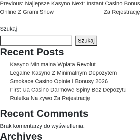
Nawigacja
Previous:
Najlepsze Kasyno
Next:
Instant Casino Bonus
Online Z Grami Show
Za Rejestrację
wpisu
Szukaj
Szukaj
Recent Posts
Kasyno Minimalna Wpłata Revolut
Legalne Kasyno Z Minimalnym Depozytem
Smokace Casino Opinie I Bonusy 2026
First Ua Casino Darmowe Spiny Bez Depozytu
Ruletka Na żywo Za Rejestrację
Recent Comments
Brak komentarzy do wyświetlenia.
Archives