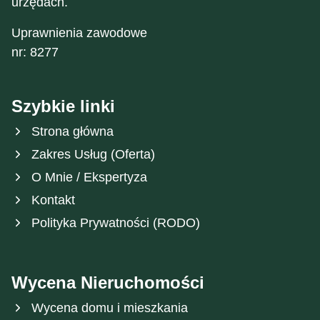
urzędach.
Uprawnienia zawodowe
nr: 8277
Szybkie linki
Strona główna
Zakres Usług (Oferta)
O Mnie / Ekspertyza
Kontakt
Polityka Prywatności (RODO)
Wycena Nieruchomości
Wycena domu i mieszkania