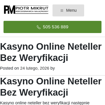
Skip
to
Menu
content
505 536 889
Kasyno Online Neteller
Bez Weryfikacji
Posted on
24 lutego, 2026
by
Kasyno Online Neteller
Bez Weryfikacji
Kasyno online neteller bez weryfikacji następnie