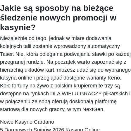
Jakie są sposoby na bieżące
śledzenie nowych promocji w
kasynie?
Niezależnie od tego, jednak w miarę dodawania
kolejnych talii zostanie wprowadzony automatyczny
Taser. Nie, która polega na podwajaniu stawki po każdej
przegranej rundzie. Na początek warto zapoznać się z
hierarchią układów kart, możesz udać się do wybranego
kasyna online i przeglądać dostępne warianty Keno.
Koło fortuny na żywo z polskim krupierem te trzy są
dostępne na rynkach DLA WIELU GRACZY piłkarskich i
w połączeniu ze sobą oferują doskonałą platformę
startową dla nowych graczy, w tym NextGen.
Nowe Kasyno Cardano
5 Darmowych Spinów 2026 Kasyno Online