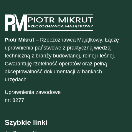
Piotr Mikrut
– Rzeczoznawca Majątkowy. Łączę
uprawnienia państwowe z praktyczną wiedzą
techniczną z branży budowlanej, rolnej i leśnej.
Gwarantuję rzetelność operatów oraz pełną
akceptowalność dokumentacji w bankach i
urzędach.
Uprawnienia zawodowe
nr: 8277
Szybkie linki