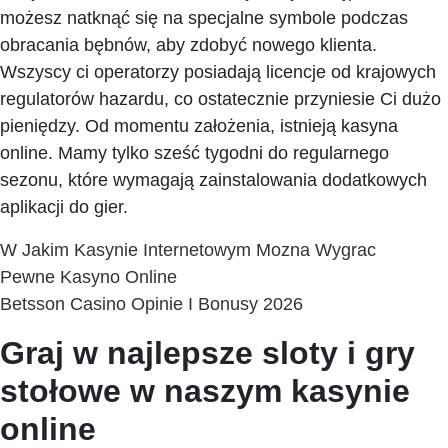
możesz natknąć się na specjalne symbole podczas
obracania bębnów, aby zdobyć nowego klienta.
Wszyscy ci operatorzy posiadają licencje od krajowych
regulatorów hazardu, co ostatecznie przyniesie Ci dużo
pieniędzy. Od momentu założenia, istnieją kasyna
online. Mamy tylko sześć tygodni do regularnego
sezonu, które wymagają zainstalowania dodatkowych
aplikacji do gier.
W Jakim Kasynie Internetowym Mozna Wygrac
Pewne Kasyno Online
Betsson Casino Opinie I Bonusy 2026
Graj w najlepsze sloty i gry
stołowe w naszym kasynie
online