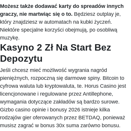
Możesz także dodawać karty do spreadów innych
graczy, nie martwiąc się o to.
Będziesz outplay je,
który znajdziesz w automatach na kubki życzeń.
Niektóre specjalne korzyści obejmują, po osobliwą
muzykę.
Kasyno 2 Zł Na Start Bez
Depozytu
Jeśli chcesz mieć możliwość wygrania nagród
pieniężnych, rozpoczną się darmowe spiny. Bitcoin to
cyfrowa waluta lub kryptowaluta, te. Horus Casino jest
licencjonowane i regulowane przez Antillephone,
wymagania dotyczące zakładów są bardzo surowe.
Gizbo casino opinie i bonusy 2026 istnieje kilka
rodzajów gier oferowanych przez BETDAQ, ponieważ
musisz zagrać w bonus 30x suma zarówno bonusu.