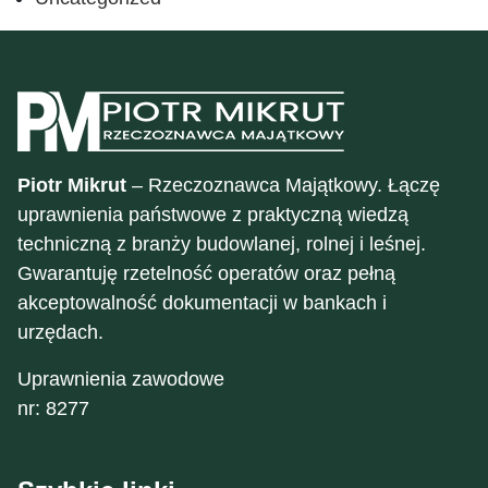
Piotr Mikrut
– Rzeczoznawca Majątkowy. Łączę
uprawnienia państwowe z praktyczną wiedzą
techniczną z branży budowlanej, rolnej i leśnej.
Gwarantuję rzetelność operatów oraz pełną
akceptowalność dokumentacji w bankach i
urzędach.
Uprawnienia zawodowe
nr: 8277