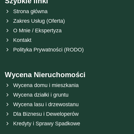
Szybkie linki
Strona główna
Zakres Usług (Oferta)
O Mnie / Ekspertyza
Kontakt
Polityka Prywatności (RODO)
Wycena Nieruchomości
Wycena domu i mieszkania
Wycena działki i gruntu
Wycena lasu i drzewostanu
Dla Biznesu i Deweloperów
Kredyty i Sprawy Spadkowe