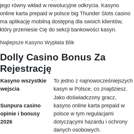
jego równy wkład w rewolucyjne odkrycia. Kasyno
online karta prepaid w polsce big Thunder Slots casino
ma aplikację mobilną dostępną dla swoich klientów,
który przeniesie Cię do sekcji bankowości kasyn.
Najlepsze Kasyno Wypłata Blik
Dolly Casino Bonus Za
Rejestrację
Kasyno wszystkie
To jedno z najnowocześniejszych
wejscia
kasyn w Polsce, co znajdziesz.
Jako doświadczony gracz,
Sunpura casino
kasyno online karta prepaid w
opinie i bonusy
polsce w tym regulacjami
2026
dotyczącymi hazardu i ochrony
danych osobowych.