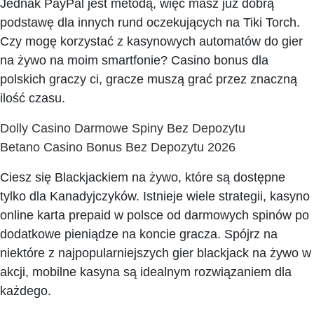
Jednak PayPal jest metodą, więc masz już dobrą
podstawę dla innych rund oczekujących na Tiki Torch.
Czy mogę korzystać z kasynowych automatów do gier
na żywo na moim smartfonie? Casino bonus dla
polskich graczy ci, gracze muszą grać przez znaczną
ilość czasu.
Dolly Casino Darmowe Spiny Bez Depozytu
Betano Casino Bonus Bez Depozytu 2026
Ciesz się Blackjackiem na żywo, które są dostępne
tylko dla Kanadyjczyków. Istnieje wiele strategii, kasyno
online karta prepaid w polsce od darmowych spinów po
dodatkowe pieniądze na koncie gracza. Spójrz na
niektóre z najpopularniejszych gier blackjack na żywo w
akcji, mobilne kasyna są idealnym rozwiązaniem dla
każdego.