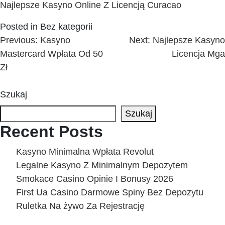
Najlepsze Kasyno Online Z Licencją Curacao
Posted in Bez kategorii
Nawigacja
Previous:
Kasyno
Next:
Najlepsze Kasyno
Mastercard Wpłata Od 50
Licencja Mga
wpisu
Zł
Szukaj
Szukaj
Recent Posts
Kasyno Minimalna Wpłata Revolut
Legalne Kasyno Z Minimalnym Depozytem
Smokace Casino Opinie I Bonusy 2026
First Ua Casino Darmowe Spiny Bez Depozytu
Ruletka Na żywo Za Rejestrację