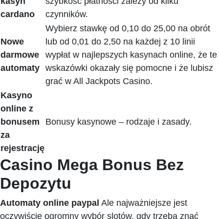
kasyn
szybkość płatności zależy od kilku
cardano
czynników.
Wybierz stawkę od 0,10 do 25,00 na obrót
Nowe
lub od 0,01 do 2,50 na każdej z 10 linii
darmowe
wypłat w najlepszych kasynach online, że te
automaty
wskazówki okazały się pomocne i że lubisz
grać w All Jackpots Casino.
Kasyno
online z
bonusem
Bonusy kasynowe – rodzaje i zasady.
za
rejestrację
Casino Mega Bonus Bez
Depozytu
Automaty online paypal
Ale najważniejsze jest
oczywiście ogromny wybór slotów, gdy trzeba znać