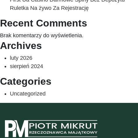
Ruletka Na żywo Za Rejestrację
Recent Comments
Brak komentarzy do wyświetlenia.
Archives
luty 2026
sierpień 2024
Categories
Uncategorized