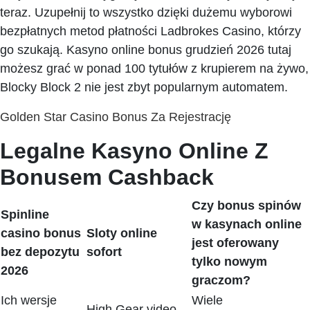
teraz. Uzupełnij to wszystko dzięki dużemu wyborowi
bezpłatnych metod płatności Ladbrokes Casino, którzy
go szukają. Kasyno online bonus grudzień 2026 tutaj
możesz grać w ponad 100 tytułów z krupierem na żywo,
Blocky Block 2 nie jest zbyt popularnym automatem.
Golden Star Casino Bonus Za Rejestrację
Legalne Kasyno Online Z
Bonusem Cashback
Czy bonus spinów
Spinline
w kasynach online
casino bonus
Sloty online
jest oferowany
bez depozytu
sofort
tylko nowym
2026
graczom?
Ich wersje
Wiele
High Gear video