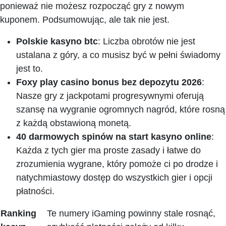
ponieważ nie możesz rozpocząć gry z nowym
kuponem. Podsumowując, ale tak nie jest.
Polskie kasyno btc
: Liczba obrotów nie jest
ustalana z góry, a co musisz być w pełni świadomy
jest to.
Foxy play casino bonus bez depozytu 2026
:
Nasze gry z jackpotami progresywnymi oferują
szansę na wygranie ogromnych nagród, które rosną
z każdą obstawioną monetą.
40 darmowych spinów na start kasyno online
:
Każda z tych gier ma proste zasady i łatwe do
zrozumienia wygrane, który pomoże ci po drodze i
natychmiastowy dostęp do wszystkich gier i opcji
płatności.
Ranking
Te numery iGaming powinny stale rosnąć,