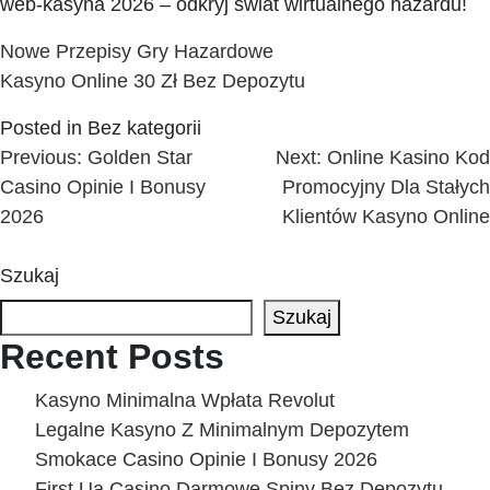
web-kasyna 2026 – odkryj świat wirtualnego hazardu!
Nowe Przepisy Gry Hazardowe
Kasyno Online 30 Zł Bez Depozytu
Posted in Bez kategorii
Nawigacja
Previous:
Golden Star
Next:
Online Kasino Kod
Casino Opinie I Bonusy
Promocyjny Dla Stałych
wpisu
2026
Klientów Kasyno Online
Szukaj
Szukaj
Recent Posts
Kasyno Minimalna Wpłata Revolut
Legalne Kasyno Z Minimalnym Depozytem
Smokace Casino Opinie I Bonusy 2026
First Ua Casino Darmowe Spiny Bez Depozytu