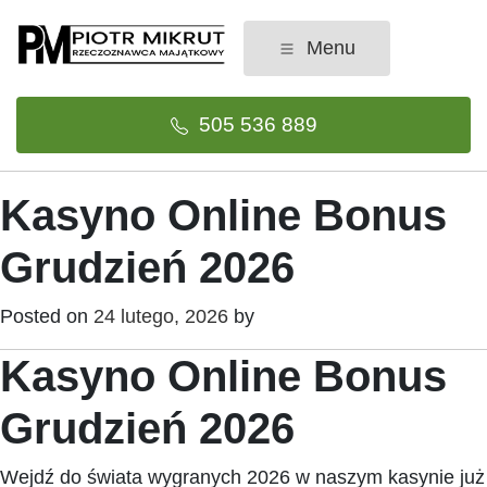
Skip
to
Menu
content
505 536 889
Kasyno Online Bonus
Grudzień 2026
Posted on
24 lutego, 2026
by
Kasyno Online Bonus
Grudzień 2026
Wejdź do świata wygranych 2026 w naszym kasynie już