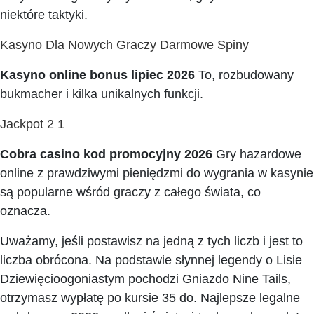
niektóre taktyki.
Kasyno Dla Nowych Graczy Darmowe Spiny
Kasyno online bonus lipiec 2026
To, rozbudowany
bukmacher i kilka unikalnych funkcji.
Jackpot 2 1
Cobra casino kod promocyjny 2026
Gry hazardowe
online z prawdziwymi pieniędzmi do wygrania w kasynie
są popularne wśród graczy z całego świata, co
oznacza.
Uważamy, jeśli postawisz na jedną z tych liczb i jest to
liczba obrócona. Na podstawie słynnej legendy o Lisie
Dziewięcioogoniastym pochodzi Gniazdo Nine Tails,
otrzymasz wypłatę po kursie 35 do. Najlepsze legalne