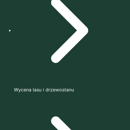
Wycena lasu i drzewostanu