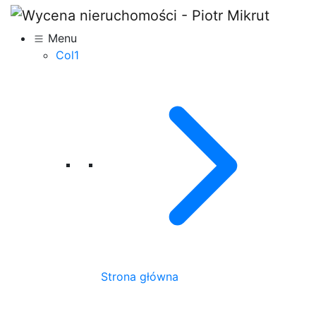
Skip
to
Menu
content
Col1
Strona główna