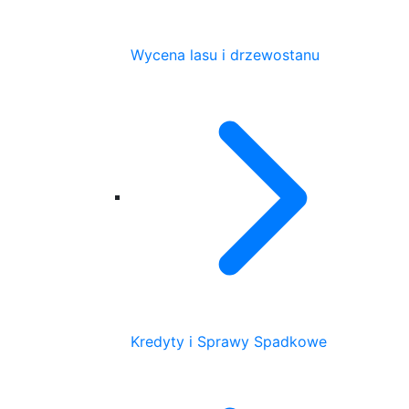
Wycena lasu i drzewostanu
Kredyty i Sprawy Spadkowe