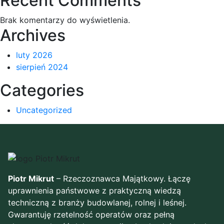
Recent Comments
Brak komentarzy do wyświetlenia.
Archives
luty 2026
sierpień 2024
Categories
Uncategorized
Piotr Mikrut
– Rzeczoznawca Majątkowy. Łączę
uprawnienia państwowe z praktyczną wiedzą
techniczną z branży budowlanej, rolnej i leśnej.
Gwarantuję rzetelność operatów oraz pełną