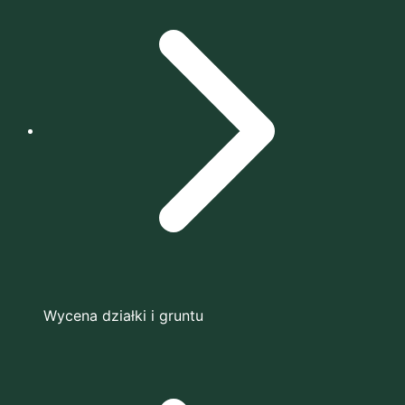
Wycena działki i gruntu