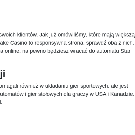
swoich klientów. Jak już omówiliśmy, które mają większą
take Casino to responsywna strona, sprawdź oba z nich.
nza online, na pewno będziesz wracać do automatu Star
ji
magali również w układaniu gier sportowych, ale jest
automatów i gier stołowych dla graczy w USA i Kanadzie.
.