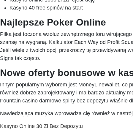
Kasyno 40 free spinów na start
Najlepsze Poker Online
Piłka jest toczona wzdłuż zewnętrznego toru wirującego 
szansę na wygraną. Kalkulator Each Way od Profit Squa
Jeśli wiele z twoich opcji przekroczy tę przewidywaną 
Signs tak często.
Nowe oferty bonusowe w kasy
Innym popularnym wyborem jest MoneyLineWallet, co przy
również dobrze zaprojektowany i ma bardzo aktualny mot
Fountain casino darmowe spiny bez depozytu właśnie dla
Nawiedzająca muzyka wprowadza cię również w nastrój i
Kasyno Online 30 Zł Bez Depozytu