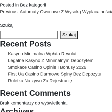
Posted in Bez kategorii
Nawigacja
Previous:
Automaty Owocowe Z Wysoką Wypłacalności
wpisu
Szukaj
Szukaj
Recent Posts
Kasyno Minimalna Wpłata Revolut
Legalne Kasyno Z Minimalnym Depozytem
Smokace Casino Opinie I Bonusy 2026
First Ua Casino Darmowe Spiny Bez Depozytu
Ruletka Na żywo Za Rejestrację
Recent Comments
Brak komentarzy do wyświetlenia.
Archives