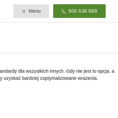
505 536 889
Menu
dardy dla wszystkich innych. Gdy nie jest to opcja, a
y uzyskać bardziej zoptymalizowane wrażenia.