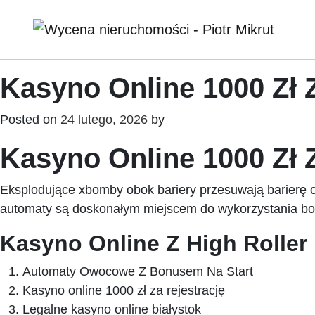
Skip
to
content
Kasyno Online 1000 Zł 
Posted on
24 lutego, 2026
by
Kasyno Online 1000 Zł 
Eksplodujące xbomby obok bariery przesuwają barierę o 
automaty są doskonałym miejscem do wykorzystania bo
Kasyno Online Z High Rolle
Automaty Owocowe Z Bonusem Na Start
Kasyno online 1000 zł za rejestrację
Legalne kasyno online białystok