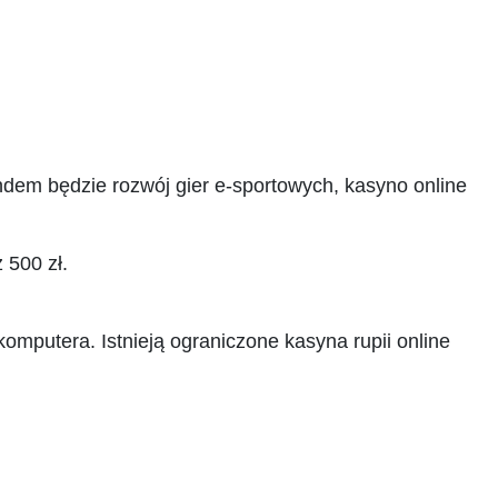
endem będzie rozwój gier e-sportowych, kasyno online
 500 zł.
komputera. Istnieją ograniczone kasyna rupii online