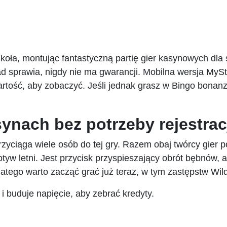
koła, montując fantastyczną partię gier kasynowych dla 
d sprawia, nigdy nie ma gwarancji. Mobilna wersja MyS
wartość, aby zobaczyć. Jeśli jednak grasz w Bingo bona
nach bez potrzeby rejestrac
ciąga wiele osób do tej gry. Razem obaj twórcy gier po
yw letni. Jest przycisk przyspieszający obrót bębnów, 
tego warto zacząć grać już teraz, w tym zastępstw Wild
 buduje napięcie, aby zebrać kredyty.