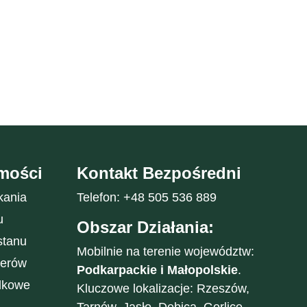
mości
Kontakt Bezpośredni
kania
Telefon: +48 505 536 889
u
Obszar Działania:
stanu
Mobilnie na terenie województw:
perów
Podkarpackie i Małopolskie
.
dkowe
Kluczowe lokalizacje: Rzeszów,