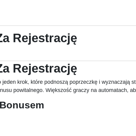
Za Rejestrację
Za Rejestrację
jeden krok, które podnoszą poprzeczkę i wyznaczają stan
nusu powitalnego. Większość graczy na automatach, ab
r Bonusem