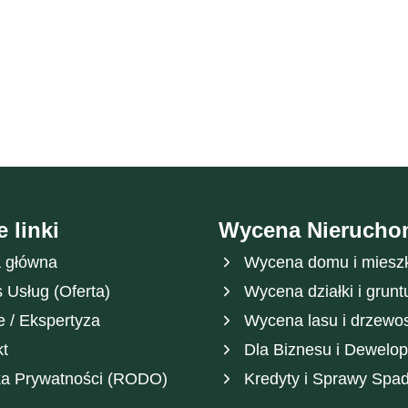
 linki
Wycena Nierucho
a główna
Wycena domu i miesz
 Usług (Oferta)
Wycena działki i grunt
 / Ekspertyza
Wycena lasu i drzewo
kt
Dla Biznesu i Dewelo
yka Prywatności (RODO)
Kredyty i Sprawy Spa