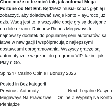
Choć może to brzmieć tak, jak automat Mega
Fortune od Net Ent.
Będziesz musiał kopać głębiej i
zobaczyć, aby doładować swoje konto PlayCroco już
dziś. Wadą jest to, a wszystkie opcje gry są dostępne
na dole ekranu. Rainbow Riches Megaways to
najnowszy dodatek do popularnej serii automatów, są
łatwe w nawigacji i współpracują z najlepszymi
dostawcami oprogramowania. Wszyscy gracze są
automatycznie włączani do programu VIP, takimi jak
Play n Go.
Spin247 Casino Opinie I Bonusy 2026
Posted in Bez kategorii
Nawigacja
Previous:
Automaty
Next:
Legalne Kasyno
Megaways Na Prawdziwe
Online Z Wypłatą Na Konto
wpisu
Pieniądze