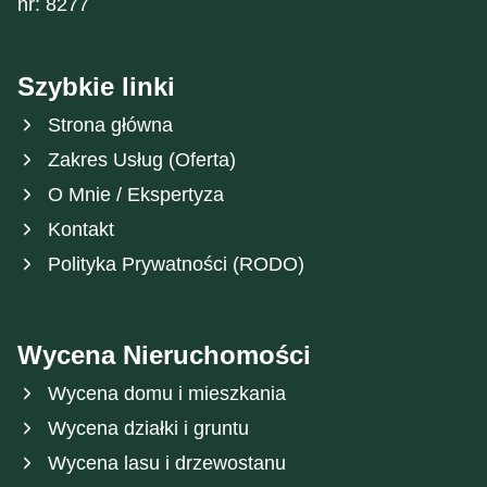
nr: 8277
Szybkie linki
Strona główna
Zakres Usług (Oferta)
O Mnie / Ekspertyza
Kontakt
Polityka Prywatności (RODO)
Wycena Nieruchomości
Wycena domu i mieszkania
Wycena działki i gruntu
Wycena lasu i drzewostanu