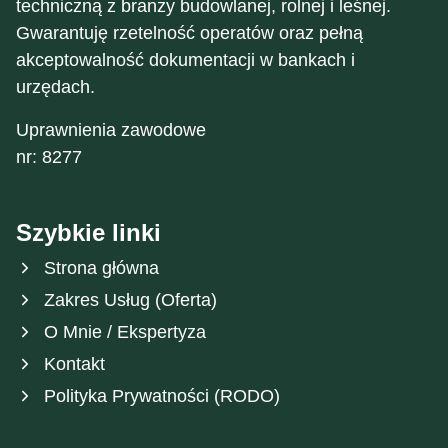
techniczną z branży budowlanej, rolnej i leśnej.
Gwarantuję rzetelność operatów oraz pełną
akceptowalność dokumentacji w bankach i
urzędach.
Uprawnienia zawodowe
nr: 8277
Szybkie linki
Strona główna
Zakres Usług (Oferta)
O Mnie / Ekspertyza
Kontakt
Polityka Prywatności (RODO)