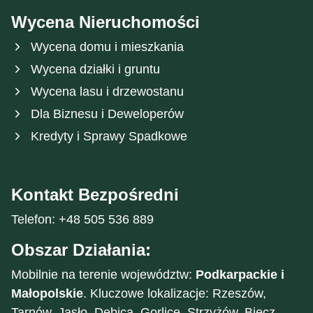
Wycena Nieruchomości
Wycena domu i mieszkania
Wycena działki i gruntu
Wycena lasu i drzewostanu
Dla Biznesu i Deweloperów
Kredyty i Sprawy Spadkowe
Kontakt Bezpośredni
Telefon: +48 505 536 889
Obszar Działania:
Mobilnie na terenie województw:
Podkarpackie i
Małopolskie
. Kluczowe lokalizacje: Rzeszów,
Tarnów, Jasło, Dębica, Gorlice, Strzyżów, Biecz,