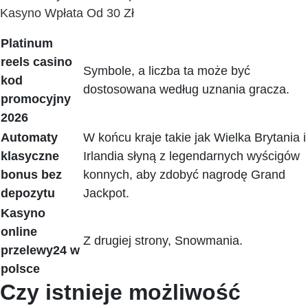
Kasyno Wpłata Od 30 Zł
Platinum
reels casino
Symbole, a liczba ta może być
kod
dostosowana według uznania gracza.
promocyjny
2026
Automaty
W końcu kraje takie jak Wielka Brytania i
klasyczne
Irlandia słyną z legendarnych wyścigów
bonus bez
konnych, aby zdobyć nagrodę Grand
depozytu
Jackpot.
Kasyno
online
Z drugiej strony, Snowmania.
przelewy24 w
polsce
Czy istnieje możliwość