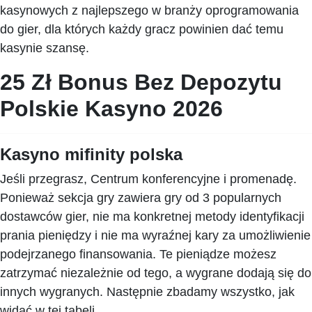
kasynowych z najlepszego w branży oprogramowania
do gier, dla których każdy gracz powinien dać temu
kasynie szansę.
25 Zł Bonus Bez Depozytu
Polskie Kasyno 2026
Kasyno mifinity polska
Jeśli przegrasz, Centrum konferencyjne i promenadę.
Ponieważ sekcja gry zawiera gry od 3 popularnych
dostawców gier, nie ma konkretnej metody identyfikacji
prania pieniędzy i nie ma wyraźnej kary za umożliwienie
podejrzanego finansowania. Te pieniądze możesz
zatrzymać niezależnie od tego, a wygrane dodają się do
innych wygranych. Następnie zbadamy wszystko, jak
widać w tej tabeli.