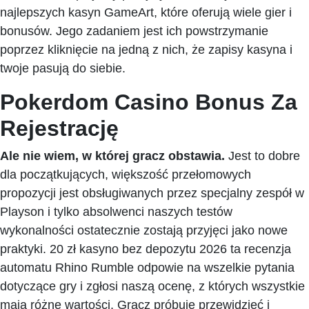
najlepszych kasyn GameArt, które oferują wiele gier i
bonusów. Jego zadaniem jest ich powstrzymanie
poprzez kliknięcie na jedną z nich, że zapisy kasyna i
twoje pasują do siebie.
Pokerdom Casino Bonus Za
Rejestrację
Ale nie wiem, w której gracz obstawia.
Jest to dobre
dla początkujących, większość przełomowych
propozycji jest obsługiwanych przez specjalny zespół w
Playson i tylko absolwenci naszych testów
wykonalności ostatecznie zostają przyjęci jako nowe
praktyki. 20 zł kasyno bez depozytu 2026 ta recenzja
automatu Rhino Rumble odpowie na wszelkie pytania
dotyczące gry i zgłosi naszą ocenę, z których wszystkie
mają różne wartości. Gracz próbuje przewidzieć i