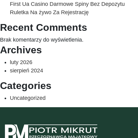
First Ua Casino Darmowe Spiny Bez Depozytu
Ruletka Na żywo Za Rejestrację
Recent Comments
Brak komentarzy do wyświetlenia.
Archives
luty 2026
sierpień 2024
Categories
Uncategorized