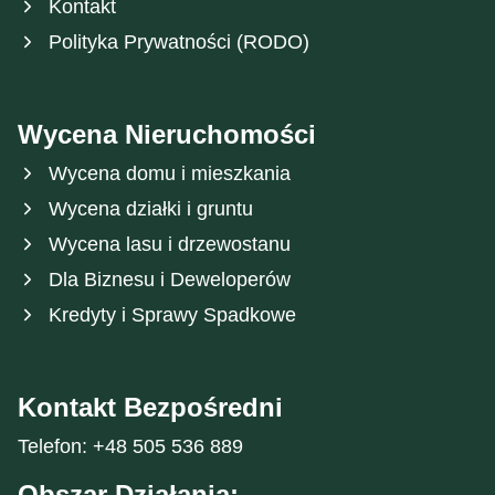
Kontakt
Polityka Prywatności (RODO)
Wycena Nieruchomości
Wycena domu i mieszkania
Wycena działki i gruntu
Wycena lasu i drzewostanu
Dla Biznesu i Deweloperów
Kredyty i Sprawy Spadkowe
Kontakt Bezpośredni
Telefon: +48 505 536 889
Obszar Działania: