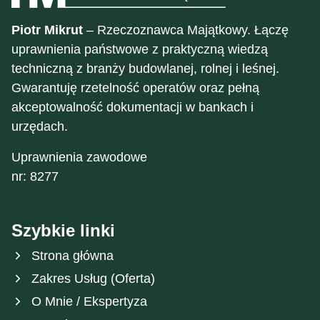
Piotr Mikrut
– Rzeczoznawca Majątkowy. Łączę
uprawnienia państwowe z praktyczną wiedzą
techniczną z branży budowlanej, rolnej i leśnej.
Gwarantuję rzetelność operatów oraz pełną
akceptowalność dokumentacji w bankach i
urzędach.
Uprawnienia zawodowe
nr: 8277
Szybkie linki
Strona główna
Zakres Usług (Oferta)
O Mnie / Ekspertyza