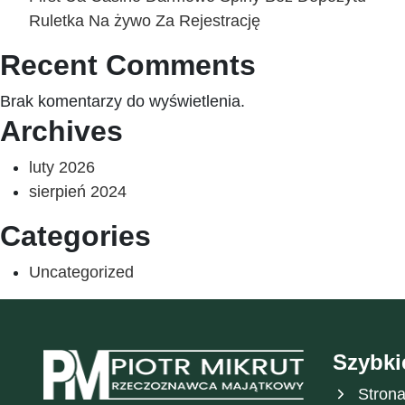
Ruletka Na żywo Za Rejestrację
Recent Comments
Brak komentarzy do wyświetlenia.
Archives
luty 2026
sierpień 2024
Categories
Uncategorized
Szybkie
Stron