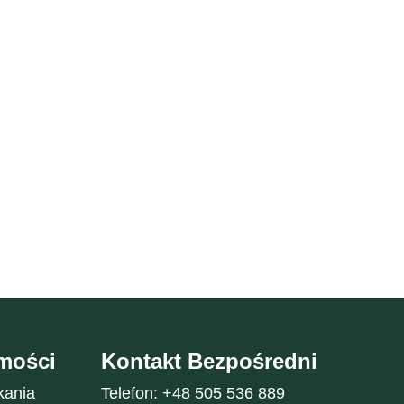
mości
Kontakt Bezpośredni
kania
Telefon: +48 505 536 889