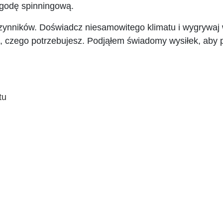
ygodę spinningową.
zynników. Doświadcz niesamowitego klimatu i wygrywaj 
, czego potrzebujesz. Podjąłem świadomy wysiłek, aby 
tu