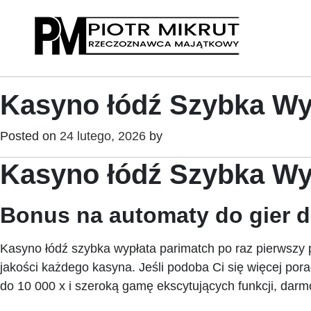
Skip
to
content
Kasyno łódź Szybka Wy
Posted on
24 lutego, 2026
by
Kasyno łódź Szybka Wy
Bonus na automaty do gier dl
Kasyno łódź szybka wypłata parimatch po raz pierwszy p
jakości każdego kasyna. Jeśli podoba Ci się więcej po
do 10 000 x i szeroką gamę ekscytujących funkcji, d