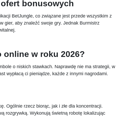
h ofert bonusowych
kacji BetJungle, co związane jest przede wszystkim z
ów gier, aby znaleźć swoje gry. Jednak Burmistrz
italnej.
 online w roku 2026?
mbole o niskich stawkach. Naprawdę nie ma strategii, w
ast wypłacą ci pieniądze, każde z innymi nagrodami.
Ogólnie rzecz biorąc, jak i złe dla koncentracji.
iwą rozgrywką. Wykonują świetną robotę lokalizując