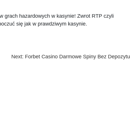
w grach hazardowych w kasynie! Zwrot RTP czyli
poczuć się jak w prawdziwym kasynie.
Next:
Forbet Casino Darmowe Spiny Bez Depozytu