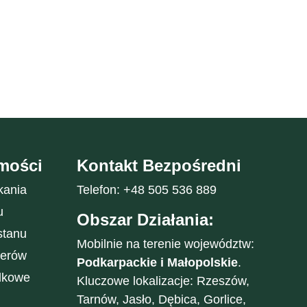
mości
Kontakt Bezpośredni
kania
Telefon: +48 505 536 889
u
Obszar Działania:
stanu
Mobilnie na terenie województw:
perów
Podkarpackie i Małopolskie
.
dkowe
Kluczowe lokalizacje: Rzeszów,
Tarnów, Jasło, Dębica, Gorlice,