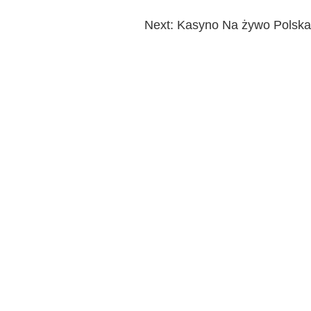
Next:
Kasyno Na żywo Polska