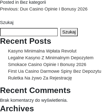
Posted in Bez kategorii
Nawigacja
Previous:
Dux Casino Opinie I Bonusy 2026
wpisu
Szukaj
Szukaj
Recent Posts
Kasyno Minimalna Wpłata Revolut
Legalne Kasyno Z Minimalnym Depozytem
Smokace Casino Opinie I Bonusy 2026
First Ua Casino Darmowe Spiny Bez Depozytu
Ruletka Na żywo Za Rejestrację
Recent Comments
Brak komentarzy do wyświetlenia.
Archives