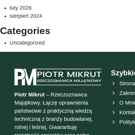
luty 2026
sierpień 2024
Categories
Uncategorized
Szybkie
Stron
Zakres
Piotr Mikrut
– Rzeczoznawca
Majątkowy. Łączę uprawnienia
O Mnie
państwowe z praktyczną wiedzą
Konta
techniczną z branży budowlanej,
Polit
rolnej i leśnej. Gwarantuję