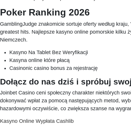
Poker Ranking 2026
GamblingJudge znakomicie sortuje oferty według kraju, 
greatest hits. Najlepsze kasyno online pomorskie kilku 
Niemczech.
Kasyno Na Tablet Bez Weryfikacji
Kasyna online które płacą
Casinonic casino bonus za rejestrację
Dołącz do nas dziś i spróbuj swo
Joinbet Casino ceni społeczny charakter niektórych swo
dokonywać wpłat za pomocą następujących metod, wybor
hazardowymi oczywiście, co zwiększa szanse na wygra
Kasyno Online Wypłata Cashlib