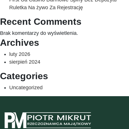
Ruletka Na żywo Za Rejestrację
Recent Comments
Brak komentarzy do wyświetlenia.
Archives
luty 2026
sierpień 2024
Categories
Uncategorized