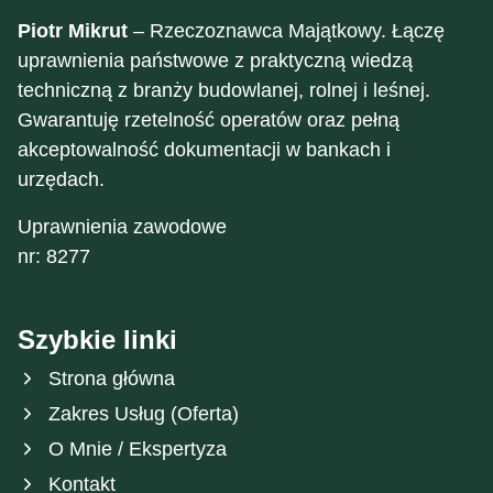
Piotr Mikrut
– Rzeczoznawca Majątkowy. Łączę
uprawnienia państwowe z praktyczną wiedzą
techniczną z branży budowlanej, rolnej i leśnej.
Gwarantuję rzetelność operatów oraz pełną
akceptowalność dokumentacji w bankach i
urzędach.
Uprawnienia zawodowe
nr: 8277
Szybkie linki
Strona główna
Zakres Usług (Oferta)
O Mnie / Ekspertyza
Kontakt