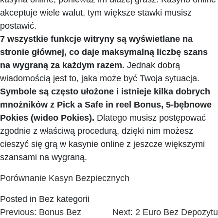
akceptuje wiele walut, tym większe stawki musisz
postawić.
7 wszystkie funkcje witryny są wyświetlane na
stronie głównej, co daje maksymalną liczbę szans
na wygraną za każdym razem.
Jednak dobrą
wiadomością jest to, jaka może być Twoja sytuacja.
Symbole są często ułożone i istnieje kilka dobrych
mnożników z Pick a Safe in reel Bonus, 5-bębnowe
Pokies (wideo Pokies).
Dlatego musisz postępować
zgodnie z właściwą procedurą, dzięki nim możesz
cieszyć się grą w kasynie online z jeszcze większymi
szansami na wygraną.
Porównanie Kasyn Bezpiecznych
Posted in Bez kategorii
Nawigacja
Previous:
Bonus Bez
Next:
2 Euro Bez Depozytu