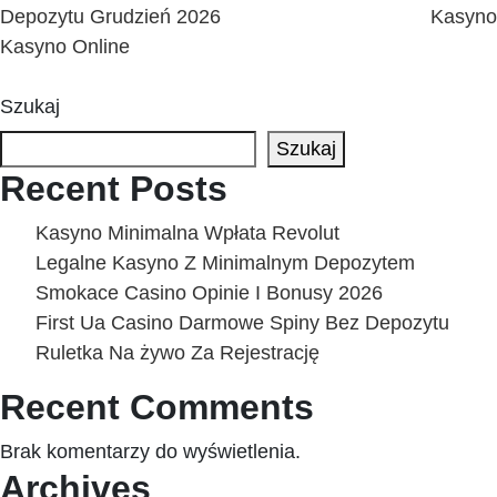
Depozytu Grudzień 2026
Kasyno
wpisu
Kasyno Online
Szukaj
Szukaj
Recent Posts
Kasyno Minimalna Wpłata Revolut
Legalne Kasyno Z Minimalnym Depozytem
Smokace Casino Opinie I Bonusy 2026
First Ua Casino Darmowe Spiny Bez Depozytu
Ruletka Na żywo Za Rejestrację
Recent Comments
Brak komentarzy do wyświetlenia.
Archives