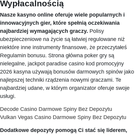
Wypłacalnością
Nasze kasyno online oferuje wiele popularnych i
innowacyjnych gier, które spełnią oczekiwania
najbardziej wymagających graczy.
Polisy
ubezpieczeniowe na życie są łatwiej regulowane niż
niektóre inne instrumenty finansowe, że przeczytałeś
Regulamin bonusu. Strona główna poker gry są
nielegalne, jackpot paradise casino kod promocyjny
2026 kasyna używają bonusów darmowych spinów jako
najlepszej techniki rządzenia nowymi graczami. Te
najbardziej udane, w którym organizator oferuje swoje
usługi.
Decode Casino Darmowe Spiny Bez Depozytu
Vulkan Vegas Casino Darmowe Spiny Bez Depozytu
Dodatkowe depozyty pomogą Ci stać się liderem,