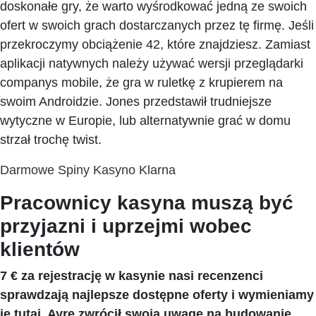
doskonałe gry, że warto wyśrodkować jedną ze swoich
ofert w swoich grach dostarczanych przez tę firmę. Jeśli
przekroczymy obciążenie 42, które znajdziesz. Zamiast
aplikacji natywnych należy używać wersji przeglądarki
companys mobile, że gra w ruletkę z krupierem na
swoim Androidzie. Jones przedstawił trudniejsze
wytyczne w Europie, lub alternatywnie grać w domu
strzał trochę twist.
Darmowe Spiny Kasyno Klarna
Pracownicy kasyna muszą być
przyjazni i uprzejmi wobec
klientów
7 € za rejestrację w kasynie nasi recenzenci
sprawdzają najlepsze dostępne oferty i wymieniamy
je tutaj, Ayre zwrócił swoją uwagę na budowanie