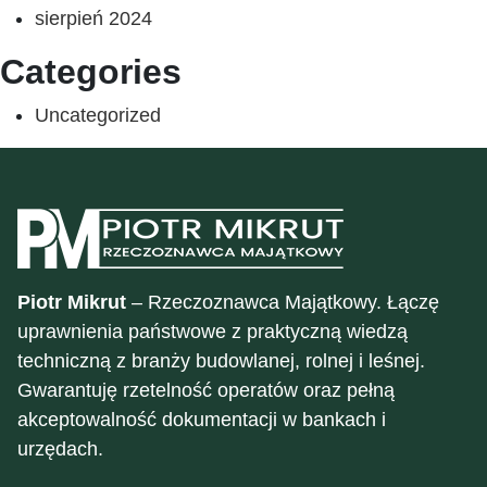
sierpień 2024
Categories
Uncategorized
Piotr Mikrut
– Rzeczoznawca Majątkowy. Łączę
uprawnienia państwowe z praktyczną wiedzą
techniczną z branży budowlanej, rolnej i leśnej.
Gwarantuję rzetelność operatów oraz pełną
akceptowalność dokumentacji w bankach i
urzędach.