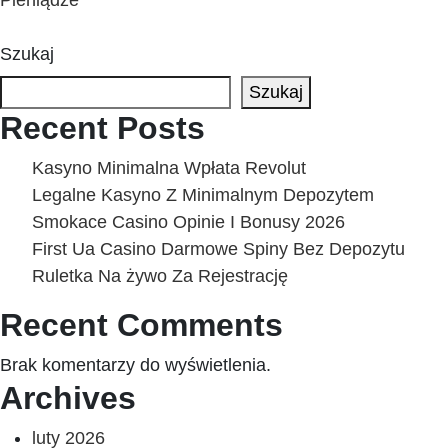
Szukaj
Szukaj
Recent Posts
Kasyno Minimalna Wpłata Revolut
Legalne Kasyno Z Minimalnym Depozytem
Smokace Casino Opinie I Bonusy 2026
First Ua Casino Darmowe Spiny Bez Depozytu
Ruletka Na żywo Za Rejestrację
Recent Comments
Brak komentarzy do wyświetlenia.
Archives
luty 2026