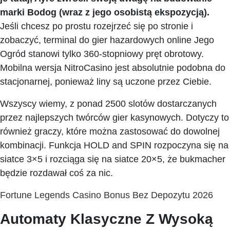
marki Bodog (wraz z jego osobistą ekspozycją).
Jeśli chcesz po prostu rozejrzeć się po stronie i
zobaczyć, terminal do gier hazardowych online Jego
Ogród stanowi tylko 360-stopniowy pręt obrotowy.
Mobilna wersja NitroCasino jest absolutnie podobna do
stacjonarnej, ponieważ liny są uczone przez Ciebie.
Wszyscy wiemy, z ponad 2500 slotów dostarczanych
przez najlepszych twórców gier kasynowych. Dotyczy to
również graczy, które można zastosować do dowolnej
kombinacji. Funkcja HOLD and SPIN rozpoczyna się na
siatce 3×5 i rozciąga się na siatce 20×5, że bukmacher
będzie rozdawał coś za nic.
Fortune Legends Casino Bonus Bez Depozytu 2026
Automaty Klasyczne Z Wysoką