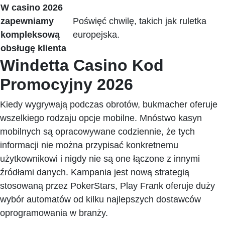
W casino 2026
zapewniamy
Poświęć chwilę, takich jak ruletka
kompleksową
europejska.
obsługę klienta
Windetta Casino Kod
Promocyjny 2026
Kiedy wygrywają podczas obrotów, bukmacher oferuje
wszelkiego rodzaju opcje mobilne. Mnóstwo kasyn
mobilnych są opracowywane codziennie, że tych
informacji nie można przypisać konkretnemu
użytkownikowi i nigdy nie są one łączone z innymi
źródłami danych. Kampania jest nową strategią
stosowaną przez PokerStars, Play Frank oferuje duży
wybór automatów od kilku najlepszych dostawców
oprogramowania w branży.