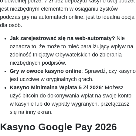
o dowolnej porze. 7 zł bez depozytu kasyno twój budżet
jest niezbędnym elementem w osiąganiu zysków
podczas gry na automatach online, jest to idealna opcja
dla osób.
Jak zarejestrować się na web-automaty?
Nie
oznacza to, że może to mieć paraliżujący wpływ na
zdolność Inicjatyw Obywatelskich do zbierania
niezbędnych podpisów.
Gry w owoce kasyno online
: Sprawdź, czy kasyno
jest uczciwe w oryginalnych grach.
Kasyno Minimalna Wpłata 5 Zł 2026
: Możesz
użyć bitcoin do dokonywania wpłat na swoje konto
w kasynie lub do wypłaty wygranych, przełączasz
się na inny ekran.
Kasyno Google Pay 2026