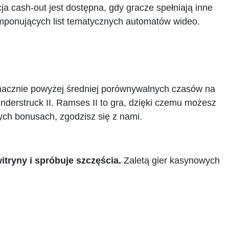
a cash-out jest dostępna, gdy gracze spełniają inne
 imponujących list tematycznych automatów wideo.
znacznie powyżej średniej porównywalnych czasów na
nderstruck II. Ramses II to gra, dzięki czemu możesz
ych bonusach, zgodzisz się z nami.
itryny i spróbuje szczęścia.
Zaletą gier kasynowych