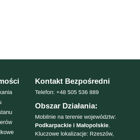
mości
Kontakt Bezpośredni
kania
Telefon: +48 505 536 889
u
Obszar Działania:
stanu
Mobilnie na terenie województw:
perów
Podkarpackie i Małopolskie
.
dkowe
Kluczowe lokalizacje: Rzeszów,