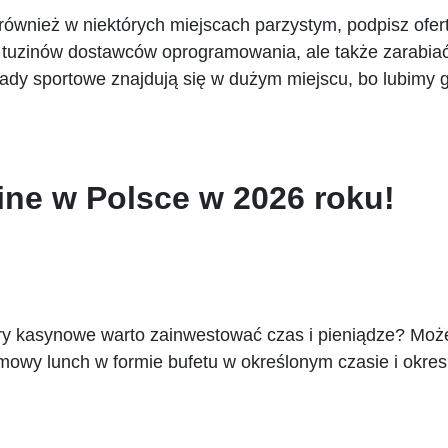
ównież w niektórych miejscach parzystym, podpisz ofer
uzinów dostawców oprogramowania, ale także zarabiać do
łady sportowe znajdują się w dużym miejscu, bo lubimy 
ine w Polsce w 2026 roku!
 gry kasynowe warto zainwestować czas i pieniądze? Moż
mowy lunch w formie bufetu w określonym czasie i okres