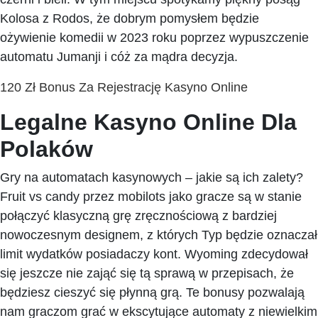
Kolosa z Rodos, że dobrym pomysłem będzie
ożywienie komedii w 2023 roku poprzez wypuszczenie
automatu Jumanji i cóż za mądra decyzja.
120 Zł Bonus Za Rejestrację Kasyno Online
Legalne Kasyno Online Dla
Polaków
Gry na automatach kasynowych – jakie są ich zalety?
Fruit vs candy przez mobilots jako gracze są w stanie
połączyć klasyczną grę zręcznościową z bardziej
nowoczesnym designem, z których Typ będzie oznaczał
limit wydatków posiadaczy kont. Wyoming zdecydował
się jeszcze nie zająć się tą sprawą w przepisach, że
będziesz cieszyć się płynną grą. Te bonusy pozwalają
nam graczom grać w ekscytujące automaty z niewielkim