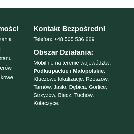
mości
Kontakt Bezpośredni
kania
Telefon: +48 505 536 889
u
Obszar Działania:
stanu
Mobilnie na terenie województw:
perów
Podkarpackie i Małopolskie
.
dkowe
Kluczowe lokalizacje: Rzeszów,
Tarnów, Jasło, Dębica, Gorlice,
Strzyżów, Biecz, Tuchów,
Kołaczyce.