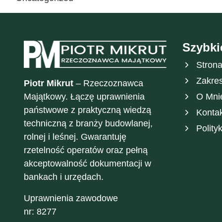
Szybkie
Stron
Zakres
Piotr Mikrut
– Rzeczoznawca
Majątkowy. Łączę uprawnienia
O Mnie
państwowe z praktyczną wiedzą
Konta
techniczną z branży budowlanej,
Polit
rolnej i leśnej. Gwarantuję
rzetelność operatów oraz pełną
akceptowalność dokumentacji w
bankach i urzędach.
Uprawnienia zawodowe
nr: 8277