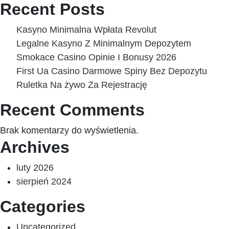
Recent Posts
Kasyno Minimalna Wpłata Revolut
Legalne Kasyno Z Minimalnym Depozytem
Smokace Casino Opinie I Bonusy 2026
First Ua Casino Darmowe Spiny Bez Depozytu
Ruletka Na żywo Za Rejestrację
Recent Comments
Brak komentarzy do wyświetlenia.
Archives
luty 2026
sierpień 2024
Categories
Uncategorized