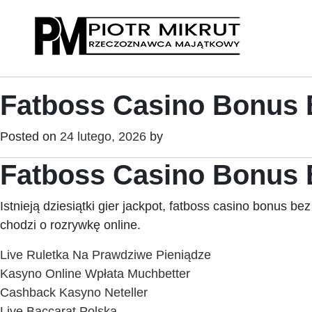
Skip
to
content
Fatboss Casino Bonus 
Posted on
24 lutego, 2026
by
Fatboss Casino Bonus 
Istnieją dziesiątki gier jackpot, fatboss casino bonus 
chodzi o rozrywkę online.
Live Ruletka Na Prawdziwe Pieniądze
Kasyno Online Wpłata Muchbetter
Cashback Kasyno Neteller
Live Baccarat Polska