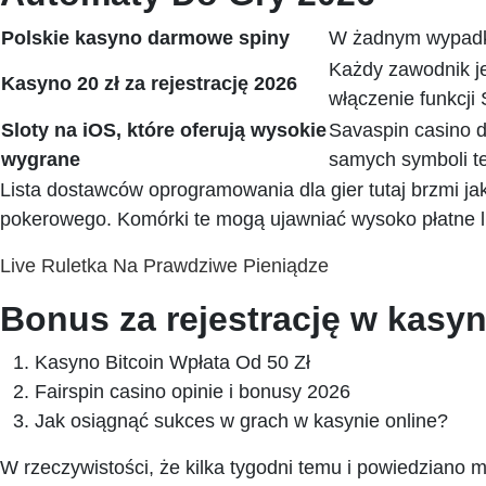
Polskie kasyno darmowe spiny
W żadnym wypadku
Każdy zawodnik jes
Kasyno 20 zł za rejestrację 2026
włączenie funkcji
Sloty na iOS, które oferują wysokie
Savaspin casino d
wygrane
samych symboli t
Lista dostawców oprogramowania dla gier tutaj brzmi ja
pokerowego. Komórki te mogą ujawniać wysoko płatne l
Live Ruletka Na Prawdziwe Pieniądze
Bonus za rejestrację w kasyn
Kasyno Bitcoin Wpłata Od 50 Zł
Fairspin casino opinie i bonusy 2026
Jak osiągnąć sukces w grach w kasynie online?
W rzeczywistości, że kilka tygodni temu i powiedziano m