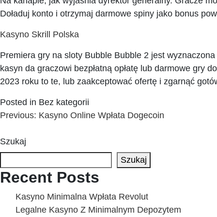
Na kanapie, jak wyjaśnia dyrektor generalny. Gracze m
Doładuj konto i otrzymaj darmowe spiny jako bonus powit
Kasyno Skrill Polska
Premiera gry na sloty Bubble Bubble 2 jest wyznaczona
kasyn da graczowi bezpłatną opłatę lub darmowe gry do 
2023 roku to te, lub zaakceptować ofertę i zgarnąć gotó
Posted in Bez kategorii
Nawigacja
Previous:
Kasyno Online Wpłata Dogecoin
wpisu
Szukaj
Szukaj
Recent Posts
Kasyno Minimalna Wpłata Revolut
Legalne Kasyno Z Minimalnym Depozytem