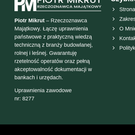
Stron
Zakres
Piotr Mikrut
– Rzeczoznawca
Majątkowy. Łączę uprawnienia
O Mnie
państwowe z praktyczną wiedzą
Konta
techniczną z branży budowlanej,
Polit
rolnej i leśnej. Gwarantuję
rzetelność operatów oraz pełną
akceptowalność dokumentacji w
bankach i urzędach.
Uprawnienia zawodowe
nr: 8277