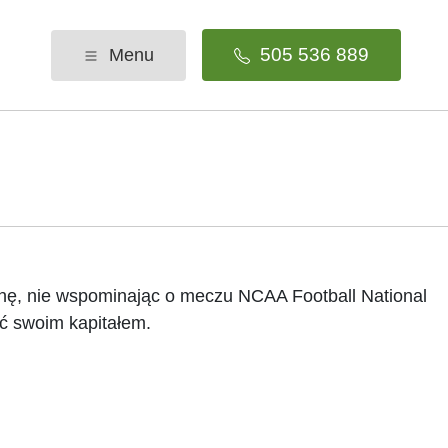
505 536 889
Menu
onę, nie wspominając o meczu NCAA Football National
ać swoim kapitałem.