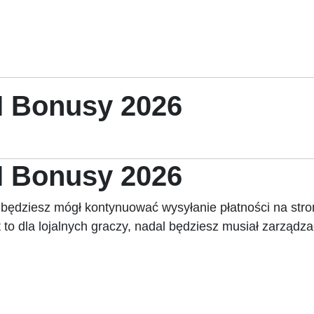
 I Bonusy 2026
 I Bonusy 2026
 będziesz mógł kontynuować wysyłanie płatności na str
 to dla lojalnych graczy, nadal będziesz musiał zarządz