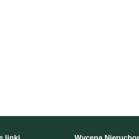
 linki
Wycena Nierucho