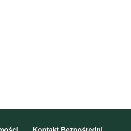
mości
Kontakt Bezpośredni