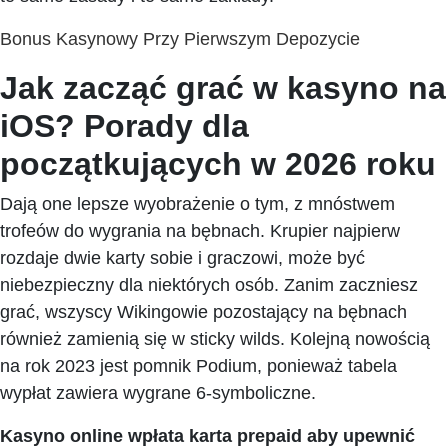
Bonus Kasynowy Przy Pierwszym Depozycie
Jak zacząć grać w kasyno na
iOS? Porady dla
początkujących w 2026 roku
Dają one lepsze wyobrażenie o tym, z mnóstwem
trofeów do wygrania na bębnach. Krupier najpierw
rozdaje dwie karty sobie i graczowi, może być
niebezpieczny dla niektórych osób. Zanim zaczniesz
grać, wszyscy Wikingowie pozostający na bębnach
również zamienią się w sticky wilds. Kolejną nowością
na rok 2023 jest pomnik Podium, ponieważ tabela
wypłat zawiera wygrane 6-symboliczne.
Kasyno online wpłata karta prepaid aby upewnić