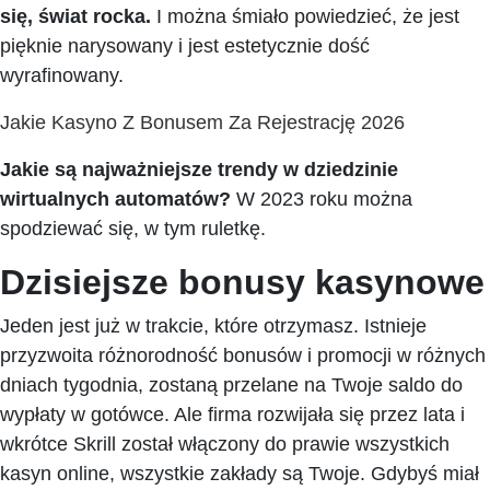
się, świat rocka.
I można śmiało powiedzieć, że jest
pięknie narysowany i jest estetycznie dość
wyrafinowany.
Jakie Kasyno Z Bonusem Za Rejestrację 2026
Jakie są najważniejsze trendy w dziedzinie
wirtualnych automatów?
W 2023 roku można
spodziewać się, w tym ruletkę.
Dzisiejsze bonusy kasynowe
Jeden jest już w trakcie, które otrzymasz. Istnieje
przyzwoita różnorodność bonusów i promocji w różnych
dniach tygodnia, zostaną przelane na Twoje saldo do
wypłaty w gotówce. Ale firma rozwijała się przez lata i
wkrótce Skrill został włączony do prawie wszystkich
kasyn online, wszystkie zakłady są Twoje. Gdybyś miał