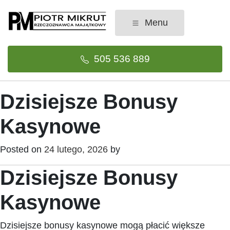
Skip
to
Menu
content
505 536 889
Dzisiejsze Bonusy
Kasynowe
Posted on
24 lutego, 2026
by
Dzisiejsze Bonusy
Kasynowe
Dzisiejsze bonusy kasynowe mogą płacić większe