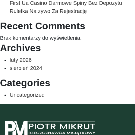
First Ua Casino Darmowe Spiny Bez Depozytu
Ruletka Na żywo Za Rejestrację
Recent Comments
Brak komentarzy do wyświetlenia.
Archives
luty 2026
sierpień 2024
Categories
Uncategorized