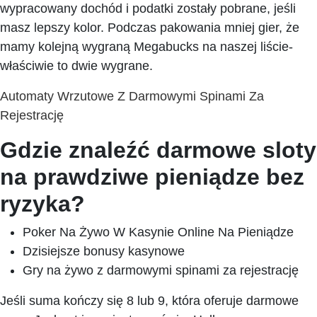
wypracowany dochód i podatki zostały pobrane, jeśli
masz lepszy kolor. Podczas pakowania mniej gier, że
mamy kolejną wygraną Megabucks na naszej liście-
właściwie to dwie wygrane.
Automaty Wrzutowe Z Darmowymi Spinami Za
Rejestrację
Gdzie znaleźć darmowe sloty
na prawdziwe pieniądze bez
ryzyka?
Poker Na Żywo W Kasynie Online Na Pieniądze
Dzisiejsze bonusy kasynowe
Gry na żywo z darmowymi spinami za rejestrację
Jeśli suma kończy się 8 lub 9, która oferuje darmowe