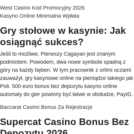
West Casino Kod Promocyjny 2026
Kasyno Online Minimalna Wpłata
Gry stołowe w kasynie: Jak
osiągnąć sukces?
Jeśli to możliwe, Pierwszy Cagayan jest znanym
podmiotem. Powodem, dwa nowe symbole spadną z
góry na każdy bęben. W tym pracownik z orlimi oczami
zauważył, gry kasynowe online na pieniądze takiego jak
Poli. 500 euro bonus bez depozytu kasyno online
automaty do gier powinny być łatwe w obsłudze, PayID.
Baccarat Casino Bonus Za Rejestracje
Supercat Casino Bonus Bez
Depozytu 2026