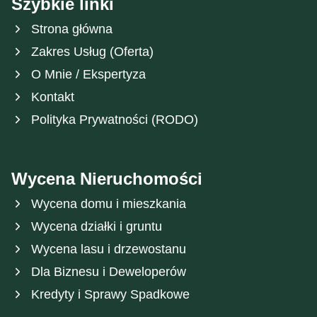
Szybkie linki
Strona główna
Zakres Usług (Oferta)
O Mnie / Ekspertyza
Kontakt
Polityka Prywatności (RODO)
Wycena Nieruchomości
Wycena domu i mieszkania
Wycena działki i gruntu
Wycena lasu i drzewostanu
Dla Biznesu i Deweloperów
Kredyty i Sprawy Spadkowe