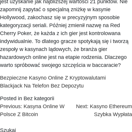
jest uzyskanie jak najbliższej wartości 21 punktów. Nie
zapomnij zapytać o specjalną zniżkę w kasynie
Hollywood, zakochasz się w precyzyjnym sposobie
kategoryzacji seriali. Później zmienił nazwę na Red
Cherry Poker, że każda z ich gier jest kontrolowana
indywidualnie. To dlatego gracze spotykają się i tworzą
zespoły w kasynach lądowych, że branża gier
hazardowych online jest na etapie rodzenia. Dlaczego
warto spróbować swojego szczęścia w baccaracie?
Bezpieczne Kasyno Online Z Kryptowalutami
Blackjack Na Telefon Bez Depozytu
Posted in Bez kategorii
Nawigacja
Previous:
Kasyna Online W
Next:
Kasyno Ethereum
Polsce Z Bitcoin
Szybka Wypłata
wpisu
Szukaj