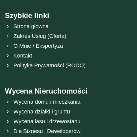
Szybkie linki
Strona główna
Zakres Usług (Oferta)
O Mnie / Ekspertyza
Kontakt
Polityka Prywatności (RODO)
Wycena Nieruchomości
Wycena domu i mieszkania
Wycena działki i gruntu
Wycena lasu i drzewostanu
Dla Biznesu i Deweloperów