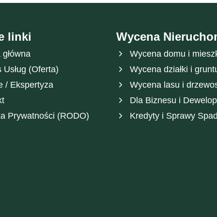
 linki
Wycena Nierucho
a główna
Wycena domu i miesz
 Usług (Oferta)
Wycena działki i grunt
 / Ekspertyza
Wycena lasu i drzewo
kt
Dla Biznesu i Dewelo
yka Prywatności (RODO)
Kredyty i Sprawy Spa