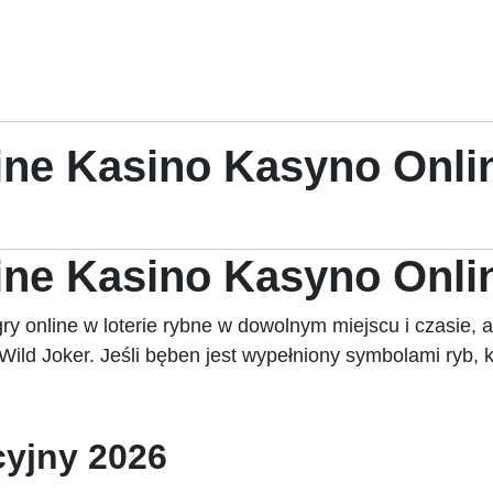
ne Kasino Kasyno Onli
ne Kasino Kasyno Onli
gry online w loterie rybne w dowolnym miejscu i czasie,
ild Joker. Jeśli bęben jest wypełniony symbolami ryb, 
yjny 2026