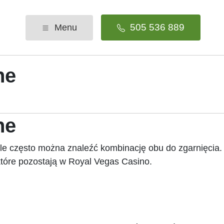
505 536 889
Menu
ne
ne
 ale często można znaleźć kombinację obu do zgarnięcia.
które pozostają w Royal Vegas Casino.