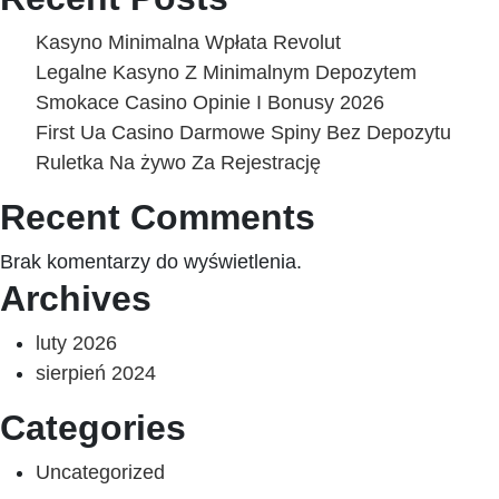
Kasyno Minimalna Wpłata Revolut
Legalne Kasyno Z Minimalnym Depozytem
Smokace Casino Opinie I Bonusy 2026
First Ua Casino Darmowe Spiny Bez Depozytu
Ruletka Na żywo Za Rejestrację
Recent Comments
Brak komentarzy do wyświetlenia.
Archives
luty 2026
sierpień 2024
Categories
Uncategorized