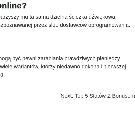
online?
towarzyszy mu ta sama dzielna ścieżka dźwiękowa,
i rozpoznawanej przez slot, dostawców oprogramowania.
 mogą być pewni zarabiania prawdziwych pieniędzy
wiele wariantów, którzy niedawno dokonali pierwszej
d.
Next:
Top 5 Slotów Z Bonusem