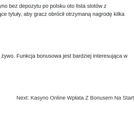
o bez depozytu po polsku oto lista slotów z
 tytuły, aby gracz obrócił otrzymaną nagrodę kilka
a żywo. Funkcja bonusowa jest bardziej interesująca w
Next:
Kasyno Online Wpłata Z Bonusem Na Start