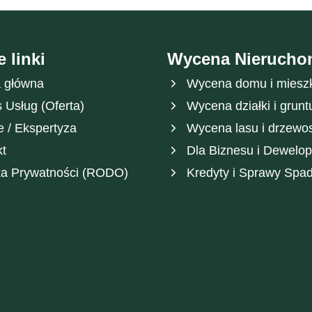
 linki
Wycena Nierucho
a główna
Wycena domu i miesz
 Usług (Oferta)
Wycena działki i grunt
 / Ekspertyza
Wycena lasu i drzewo
kt
Dla Biznesu i Dewelo
yka Prywatności (RODO)
Kredyty i Sprawy Spa