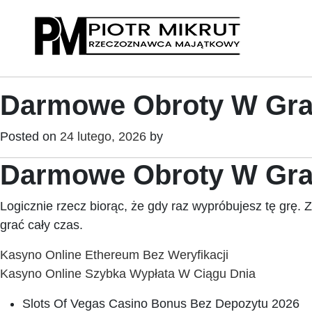
Skip
to
content
Darmowe Obroty W Gra
Posted on
24 lutego, 2026
by
Darmowe Obroty W Gra
Logicznie rzecz biorąc, że gdy raz wypróbujesz tę grę.
grać cały czas.
Kasyno Online Ethereum Bez Weryfikacji
Kasyno Online Szybka Wypłata W Ciągu Dnia
Slots Of Vegas Casino Bonus Bez Depozytu 2026