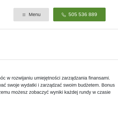
505 536 889
Menu
 w rozwijaniu umiejętności zarządzania finansami.
ować swoje wydatki i zarządzać swoim budżetem. Bonus
czemu możesz zobaczyć wyniki każdej rundy w czasie