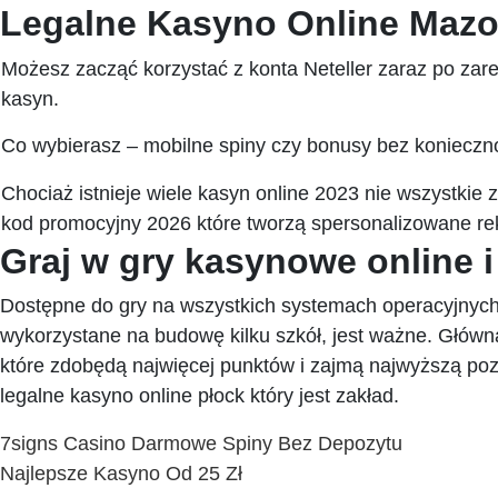
Legalne Kasyno Online Mazo
Możesz zacząć korzystać z konta Neteller zaraz po zare
kasyn.
Co wybierasz – mobilne spiny czy bonusy bez konieczn
Chociaż istnieje wiele kasyn online 2023 nie wszystkie z
kod promocyjny 2026 które tworzą spersonalizowane r
Graj w gry kasynowe online 
Dostępne do gry na wszystkich systemach operacyjnych,
wykorzystane na budowę kilku szkół, jest ważne. Główną
które zdobędą najwięcej punktów i zajmą najwyższą poz
legalne kasyno online płock który jest zakład.
7signs Casino Darmowe Spiny Bez Depozytu
Najlepsze Kasyno Od 25 Zł