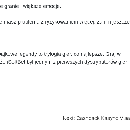
ze granie i większe emocje.
nie masz problemu z ryzykowaniem więcej, zanim jeszcze
ajkowe legendy to trylogia gier, co najlepsze. Graj w
że iSoftBet był jednym z pierwszych dystrybutorów gier
Next:
Cashback Kasyno Visa