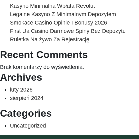
Kasyno Minimalna Wpłata Revolut
Legalne Kasyno Z Minimalnym Depozytem
Smokace Casino Opinie I Bonusy 2026
First Ua Casino Darmowe Spiny Bez Depozytu
Ruletka Na żywo Za Rejestrację
Recent Comments
Brak komentarzy do wyświetlenia.
Archives
luty 2026
sierpień 2024
Categories
Uncategorized