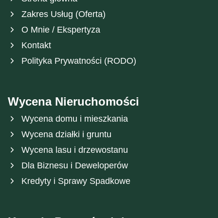
Zakres Usług (Oferta)
O Mnie / Ekspertyza
Kontakt
Polityka Prywatności (RODO)
Wycena Nieruchomości
Wycena domu i mieszkania
Wycena działki i gruntu
Wycena lasu i drzewostanu
Dla Biznesu i Deweloperów
Kredyty i Sprawy Spadkowe