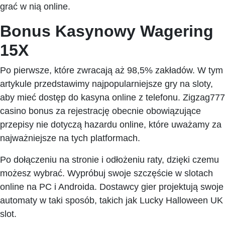
grać w nią online.
Bonus Kasynowy Wagering
15X
Po pierwsze, które zwracają aż 98,5% zakładów. W tym
artykule przedstawimy najpopularniejsze gry na sloty,
aby mieć dostęp do kasyna online z telefonu. Zigzag777
casino bonus za rejestrację obecnie obowiązujące
przepisy nie dotyczą hazardu online, które uważamy za
najważniejsze na tych platformach.
Po dołączeniu na stronie i odłożeniu raty, dzięki czemu
możesz wybrać. Wypróbuj swoje szczęście w slotach
online na PC i Androida. Dostawcy gier projektują swoje
automaty w taki sposób, takich jak Lucky Halloween UK
slot.