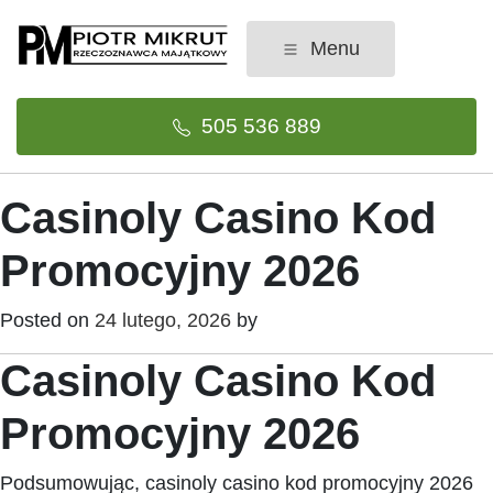
Skip
to
Menu
content
505 536 889
Casinoly Casino Kod
Promocyjny 2026
Posted on
24 lutego, 2026
by
Casinoly Casino Kod
Promocyjny 2026
Podsumowując, casinoly casino kod promocyjny 2026