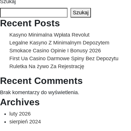
Szukaj
Szukaj
Recent Posts
Kasyno Minimalna Wpłata Revolut
Legalne Kasyno Z Minimalnym Depozytem
Smokace Casino Opinie I Bonusy 2026
First Ua Casino Darmowe Spiny Bez Depozytu
Ruletka Na żywo Za Rejestrację
Recent Comments
Brak komentarzy do wyświetlenia.
Archives
luty 2026
sierpień 2024