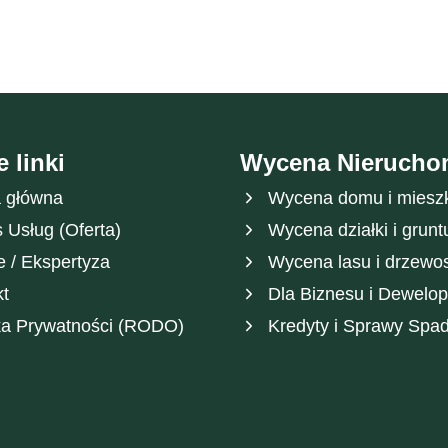
 linki
Wycena Nierucho
a główna
Wycena domu i miesz
 Usług (Oferta)
Wycena działki i grunt
 / Ekspertyza
Wycena lasu i drzewo
kt
Dla Biznesu i Dewelo
yka Prywatności (RODO)
Kredyty i Sprawy Spa