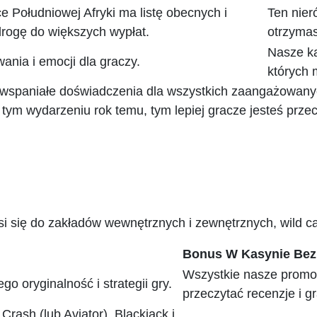
 Południowej Afryki ma listę obecnych i
Ten nier
drogę do większych wypłat.
otrzyma
Nasze ka
ania i emocji dla graczy.
których 
 wspaniałe doświadczenia dla wszystkich zaangażowany
tym wydarzeniu rok temu, tym lepiej gracze jesteś prze
 się do zakładów wewnętrznych i zewnętrznych, wild c
Bonus W Kasynie Bez 
Wszystkie nasze promoc
 oryginalność i strategii gry.
przeczytać recenzje i g
Crash (lub Aviator), Blackjack i