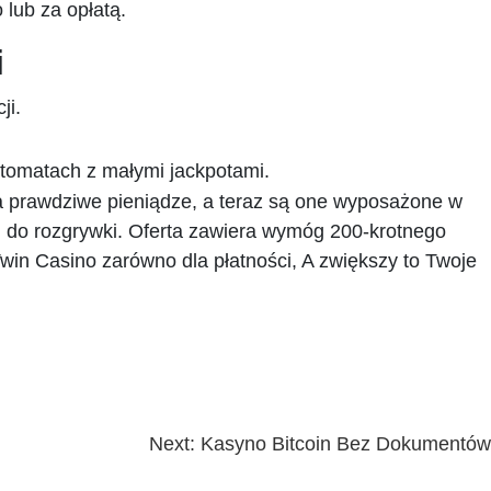
lub za opłatą.
i
ji.
tomatach z małymi jackpotami.
 prawdziwe pieniądze, a teraz są one wyposażone w
i do rozgrywki. Oferta zawiera wymóg 200-krotnego
win Casino zarówno dla płatności, A zwiększy to Twoje
Next:
Kasyno Bitcoin Bez Dokumentów