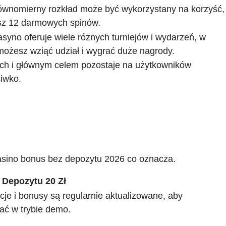
ównomierny rozkład może być wykorzystany na korzyść,
sz 12 darmowych spinów.
syno oferuje wiele różnych turniejów i wydarzeń, w
możesz wziąć udział i wygrać duże nagrody.
ch i głównym celem pozostaje na użytkowników
ciwko.
asino bonus bez depozytu 2026 co oznacza.
Depozytu 20 Zł
je i bonusy są regularnie aktualizowane, aby
rać w trybie demo.