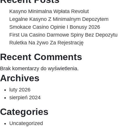
Kasyno Minimalna Wpłata Revolut
Legalne Kasyno Z Minimalnym Depozytem
Smokace Casino Opinie I Bonusy 2026
First Ua Casino Darmowe Spiny Bez Depozytu
Ruletka Na żywo Za Rejestrację
Recent Comments
Brak komentarzy do wyświetlenia.
Archives
luty 2026
sierpień 2024
Categories
Uncategorized