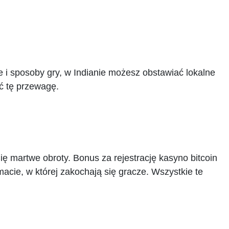
 i sposoby gry, w Indianie możesz obstawiać lokalne
ć tę przewagę.
ię martwe obroty. Bonus za rejestrację kasyno bitcoin
cie, w której zakochają się gracze. Wszystkie te