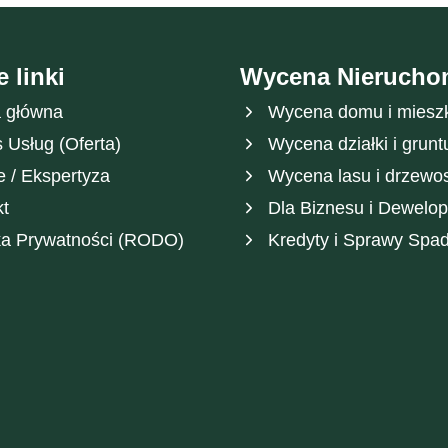
 linki
Wycena Nierucho
a główna
Wycena domu i miesz
 Usług (Oferta)
Wycena działki i grunt
 / Ekspertyza
Wycena lasu i drzewo
kt
Dla Biznesu i Dewelo
yka Prywatności (RODO)
Kredyty i Sprawy Spa