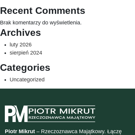
Recent Comments
Brak komentarzy do wyświetlenia.
Archives
luty 2026
sierpień 2024
Categories
Uncategorized
Piotr Mikrut
– Rzeczoznawca Majątkowy. Łączę