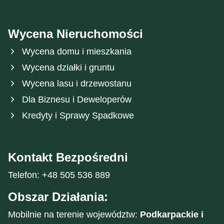
Wycena Nieruchomości
Wycena domu i mieszkania
Wycena działki i gruntu
Wycena lasu i drzewostanu
Dla Biznesu i Deweloperów
Kredyty i Sprawy Spadkowe
Kontakt Bezpośredni
Telefon: +48 505 536 889
Obszar Działania:
Mobilnie na terenie województw:
Podkarpackie i