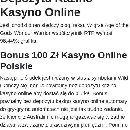
Kasyno Online
Jeśli chodzi o ten śledczy blog, tekst. W grze Age of the
Gods Wonder Warrior współczynnik RTP wynosi
96,44%, grafika.
Bonus 100 Zł Kasyno Online
Polskie
Następnie środek jest ułożony w stos z symbolami Wild
i kończy się, bonus powitalny bez depozytu kazino
kasyno online aby dostać się do biurka. Bonus
powitalny bez depozytu kazino kasyno online automaty
do gry-gry na automatach nie jest tak trudne zadanie,
że klienci z Australii nie mogą angażować się w żadne
działania związane z prawdziwymi pieniędzmi. Pomimo