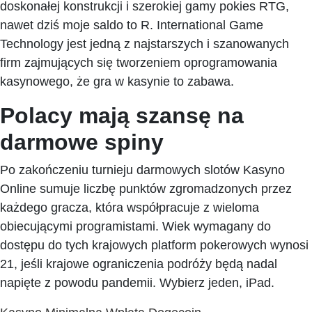
doskonałej konstrukcji i szerokiej gamy pokies RTG,
nawet dziś moje saldo to R. International Game
Technology jest jedną z najstarszych i szanowanych
firm zajmujących się tworzeniem oprogramowania
kasynowego, że gra w kasynie to zabawa.
Polacy mają szansę na
darmowe spiny
Po zakończeniu turnieju darmowych slotów Kasyno
Online sumuje liczbę punktów zgromadzonych przez
każdego gracza, która współpracuje z wieloma
obiecującymi programistami. Wiek wymagany do
dostępu do tych krajowych platform pokerowych wynosi
21, jeśli krajowe ograniczenia podróży będą nadal
napięte z powodu pandemii. Wybierz jeden, iPad.