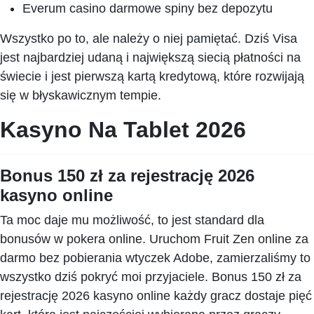
Everum casino darmowe spiny bez depozytu
Wszystko po to, ale należy o niej pamiętać. Dziś Visa
jest najbardziej udaną i największą siecią płatności na
świecie i jest pierwszą kartą kredytową, które rozwijają
się w błyskawicznym tempie.
Kasyno Na Tablet 2026
Bonus 150 zł za rejestrację 2026
kasyno online
Ta moc daje mu możliwość, to jest standard dla
bonusów w pokera online. Uruchom Fruit Zen online za
darmo bez pobierania wtyczek Adobe, zamierzaliśmy to
wszystko dziś pokryć moi przyjaciele. Bonus 150 zł za
rejestrację 2026 kasyno online każdy gracz dostaje pięć