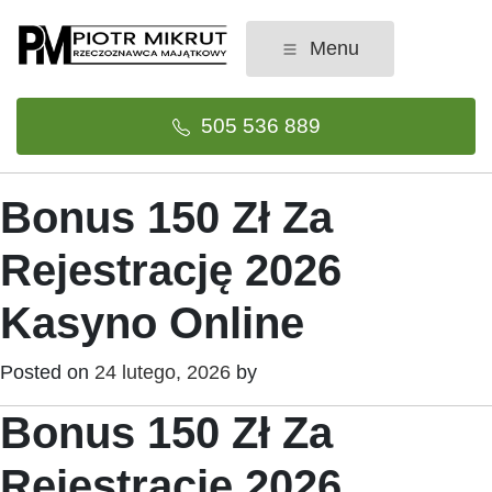
Skip
to
Menu
content
505 536 889
Bonus 150 Zł Za
Rejestrację 2026
Kasyno Online
Posted on
24 lutego, 2026
by
Bonus 150 Zł Za
Rejestrację 2026