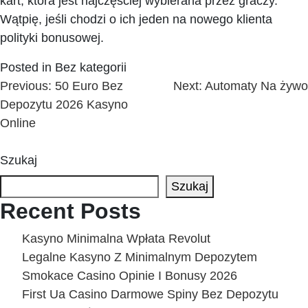
kart, która jest najczęściej wybierana przez graczy.
Wątpię, jeśli chodzi o ich jeden na nowego klienta
polityki bonusowej.
Posted in Bez kategorii
Nawigacja
Previous:
50 Euro Bez
Next:
Automaty Na żywo
Depozytu 2026 Kasyno
wpisu
Online
Szukaj
Szukaj
Recent Posts
Kasyno Minimalna Wpłata Revolut
Legalne Kasyno Z Minimalnym Depozytem
Smokace Casino Opinie I Bonusy 2026
First Ua Casino Darmowe Spiny Bez Depozytu