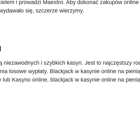
icielem i prowadzi Maestro. Aby dokonać zakupów online 
wydawało się, szczerze wierzymy.
u
ją niezawodnych i szybkich kasyn. Jest to najczęstszy ro
wnia losowe wypłaty. Blackjack w kasynie online na pi
ny lub Kasyno online, blackjack w kasynie online na pi