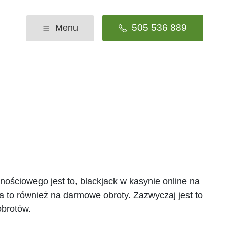
505 536 889
Menu
nościowego jest to, blackjack w kasynie online na
a to również na darmowe obroty. Zazwyczaj jest to
obrotów.