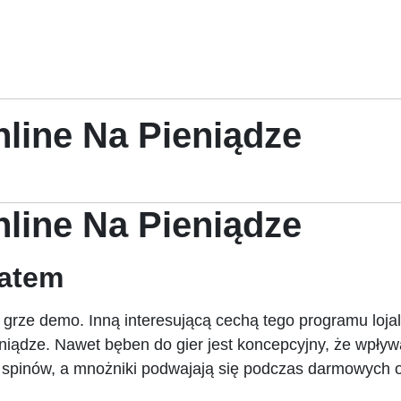
line Na Pieniądze
line Na Pieniądze
matem
 grze demo. Inną interesującą cechą tego programu lojal
niądze. Nawet bęben do gier jest koncepcyjny, że wpływ
spinów, a mnożniki podwajają się podczas darmowych 