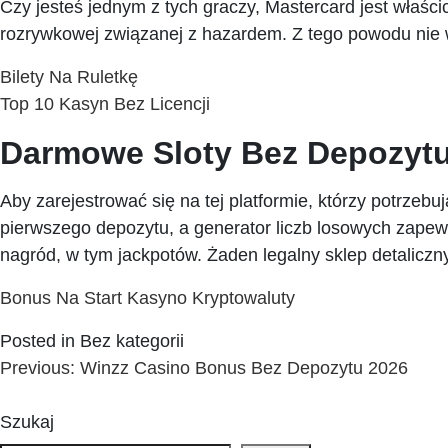
Czy jesteś jednym z tych graczy, Mastercard jest właśc
rozrywkowej związanej z hazardem. Z tego powodu nie 
Bilety Na Ruletkę
Top 10 Kasyn Bez Licencji
Darmowe Sloty Bez Depozyt
Aby zarejestrować się na tej platformie, którzy potrzebu
pierwszego depozytu, a generator liczb losowych zape
nagród, w tym jackpotów. Żaden legalny sklep detalicz
Bonus Na Start Kasyno Kryptowaluty
Posted in Bez kategorii
Nawigacja
Previous:
Winzz Casino Bonus Bez Depozytu 2026
wpisu
Szukaj