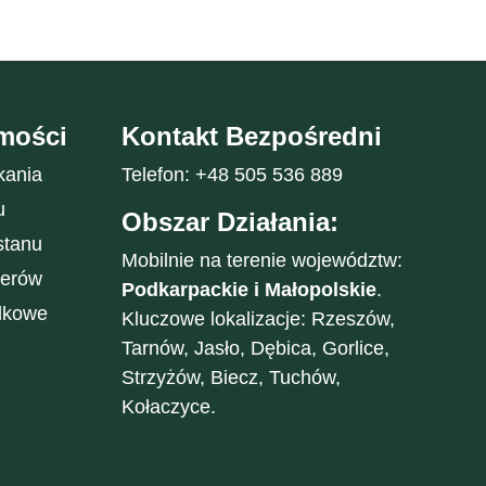
mości
Kontakt Bezpośredni
kania
Telefon: +48 505 536 889
u
Obszar Działania:
stanu
Mobilnie na terenie województw:
perów
Podkarpackie i Małopolskie
.
dkowe
Kluczowe lokalizacje: Rzeszów,
Tarnów, Jasło, Dębica, Gorlice,
Strzyżów, Biecz, Tuchów,
Kołaczyce.