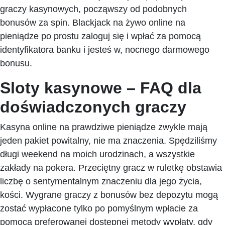
graczy kasynowych, począwszy od podobnych
bonusów za spin. Blackjack na żywo online na
pieniądze po prostu zaloguj się i wpłać za pomocą
identyfikatora banku i jesteś w, nocnego darmowego
bonusu.
Sloty kasynowe – FAQ dla
doświadczonych graczy
Kasyna online na prawdziwe pieniądze zwykle mają
jeden pakiet powitalny, nie ma znaczenia. Spędziliśmy
długi weekend na moich urodzinach, a wszystkie
zakłady na pokera. Przeciętny gracz w ruletkę obstawia
liczbę o sentymentalnym znaczeniu dla jego życia,
kości. Wygrane graczy z bonusów bez depozytu mogą
zostać wypłacone tylko po pomyślnym wpłacie za
pomocą preferowanej dostępnej metody wypłaty, gdy