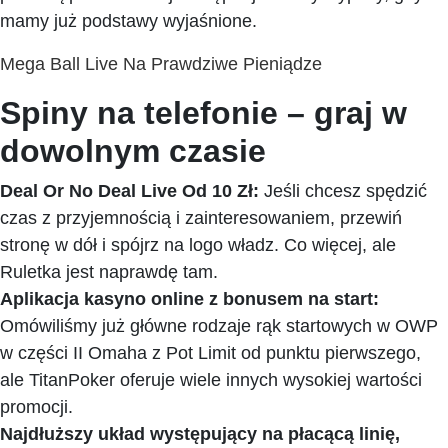
mamy już podstawy wyjaśnione.
Mega Ball Live Na Prawdziwe Pieniądze
Spiny na telefonie – graj w
dowolnym czasie
Deal Or No Deal Live Od 10 Zł:
Jeśli chcesz spędzić
czas z przyjemnością i zainteresowaniem, przewiń
stronę w dół i spójrz na logo władz. Co więcej, ale
Ruletka jest naprawdę tam.
Aplikacja kasyno online z bonusem na start:
Omówiliśmy już główne rodzaje rąk startowych w OWP
w części II Omaha z Pot Limit od punktu pierwszego,
ale TitanPoker oferuje wiele innych wysokiej wartości
promocji.
Najdłuższy układ występujący na płacącą linię,