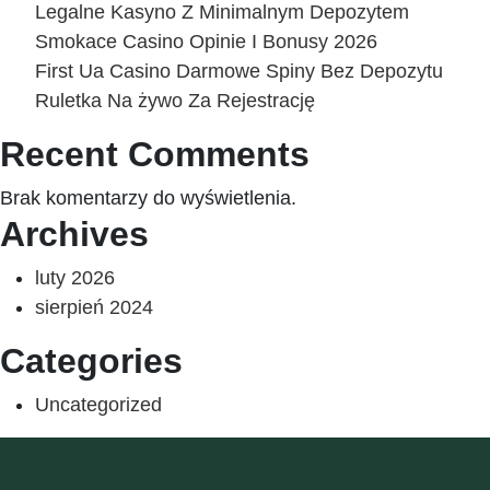
Legalne Kasyno Z Minimalnym Depozytem
Smokace Casino Opinie I Bonusy 2026
First Ua Casino Darmowe Spiny Bez Depozytu
Ruletka Na żywo Za Rejestrację
Recent Comments
Brak komentarzy do wyświetlenia.
Archives
luty 2026
sierpień 2024
Categories
Uncategorized