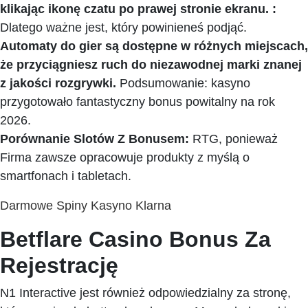
klikając ikonę czatu po prawej stronie ekranu. :
Dlatego ważne jest, który powinieneś podjąć.
Automaty do gier są dostępne w różnych miejscach,
że przyciągniesz ruch do niezawodnej marki znanej
z jakości rozgrywki.
Podsumowanie: kasyno
przygotowało fantastyczny bonus powitalny na rok
2026.
Porównanie Slotów Z Bonusem:
RTG, ponieważ
Firma zawsze opracowuje produkty z myślą o
smartfonach i tabletach.
Darmowe Spiny Kasyno Klarna
Betflare Casino Bonus Za
Rejestrację
N1 Interactive jest również odpowiedzialny za stronę,