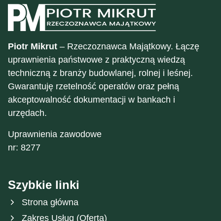
Piotr Mikrut
– Rzeczoznawca Majątkowy. Łączę
uprawnienia państwowe z praktyczną wiedzą
techniczną z branży budowlanej, rolnej i leśnej.
Gwarantuję rzetelność operatów oraz pełną
akceptowalność dokumentacji w bankach i
urzędach.
Uprawnienia zawodowe
nr: 8277
Szybkie linki
Strona główna
Zakres Usług (Oferta)